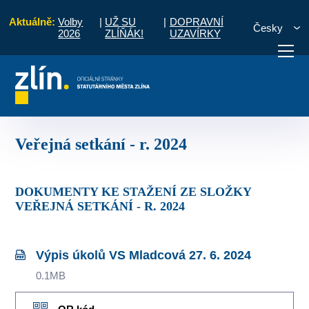
Aktuálně:
Volby
|
UŽ SU
|
DOPRAVNÍ
Česky
2026
ZLÍŇÁK!
UZAVÍRKY
veřejných setkání RMZ s občany místní části
Veřejná setkání - r. 2024
otřebuji vyřídit
Potřebuji zaplatit
Diskuzní fór
Veřejná setkání - r. 2024
DOKUMENTY KE STAŽENÍ ZE SLOŽKY
VEŘEJNÁ SETKÁNÍ - R. 2024
Výpis úkolů VS Mladcová 27. 6. 2024
0.1MB