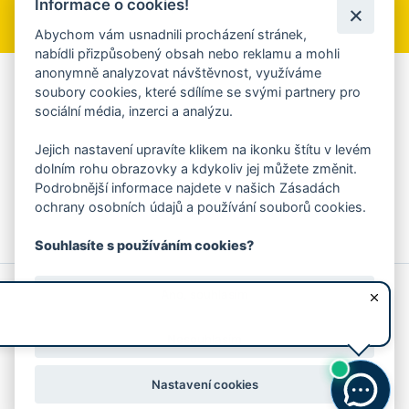
Informace o cookies!
Přihlásit se k odběru
Abychom vám usnadnili procházení stránek,
nabídli přizpůsobený obsah nebo reklamu a mohli
anonymně analyzovat návštěvnost, využíváme
Aplikace Mobilní rozhlas
soubory cookies, které sdílíme se svými partnery pro
sociální média, inzerci a analýzu.
Chcete dostávat do svého mobilu či mailu upozornění na
blížící se nebezpečí, odstávky, poruchy a výpadky energií,
Jejich nastavení upravíte klikem na ikonku štítu v levém
ankety, pozvánky na kulturní a sportovní akce?
dolním rohu obrazovky a kdykoliv jej můžete změnit.
Více informací o aplikaci
Podrobnější informace najdete v našich Zásadách
ochrany osobních údajů a používání souborů cookies.
Souhlasíte s používáním cookies?
© 2026 Magistrát města Zlína
Prohlášení o používání cookies
Ano, souhlasím
všechna práva vyhrazena
Ochrana osobních údajů
Prohlášení o přístupnosti
Podněty k webovým stránkám
Kontakt:
webmaster@zlin.eu
Nesouhlasím
Nastavení cookies