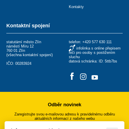
Kontakty
Kontaktní spojení
statutární město Zlín
telefon:
+420 577 630 111
náměstí Míru 12
infolinka s online přepisem
760 01 Zlín
řeči pro osoby s postižením
(
všechna kontaktní spojení
)
sluchu
datová schránka: ID: 5ttb7bs
IČO: 00283924
Odběr novinek
Zaregistrujte svou e-mailovou adresu k pravidelnému odběru
aktuálních informací z našeho webu