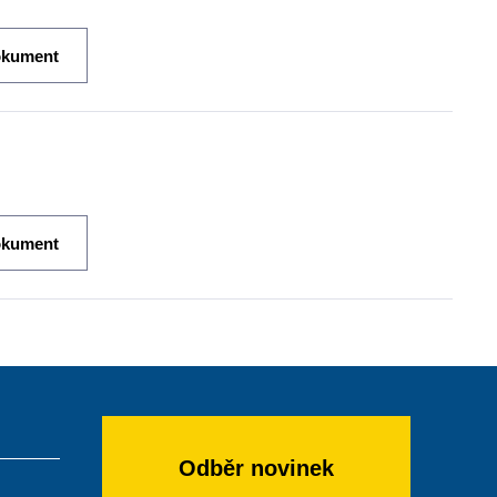
okument
okument
Odběr novinek