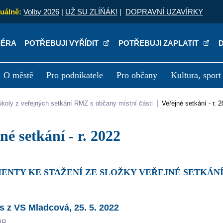
uálně:
Volby 2026
|
UŽ SU ZLÍŇÁK!
|
DOPRAVNÍ UZAVÍRKY
IÉRA
POTŘEBUJI VYŘÍDIT
POTŘEBUJI ZAPLATIT
O městě
Pro podnikatele
Pro občany
Kultura, sport
a
Kariéra
P
 úkoly z veřejných setkání RMZ s občany místní části
Veřejné setkání - r. 
jné setkání - r. 2022
ENTY KE STAŽENÍ ZE SLOŽKY VEŘEJNÉ SETKÁNÍ 
s z VS Mladcová, 25. 5. 2022
MB