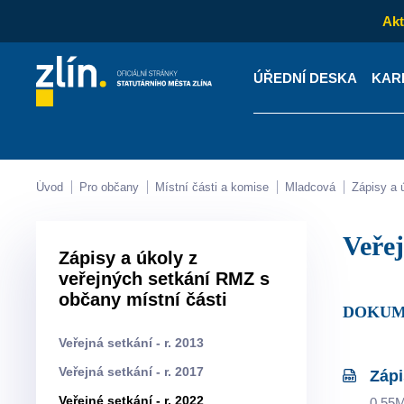
Akt
ÚŘEDNÍ DESKA
KAR
Kontakty
Úřední desk
Úvod
Pro občany
Místní části a komise
Mladcová
Zápisy a
Veře
Zápisy a úkoly z
veřejných setkání RMZ s
občany místní části
DOKUM
Veřejná setkání - r. 2013
Veřejná setkání - r. 2017
Zápi
Veřejné setkání - r. 2022
0.55