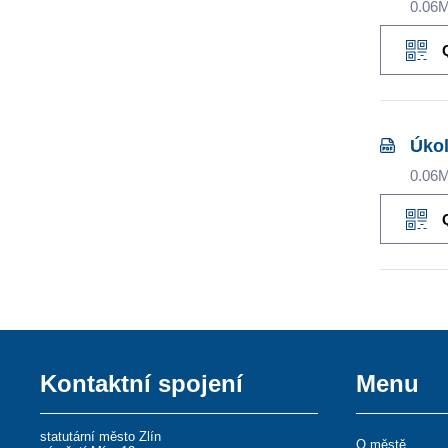
0.06
Úkol
0.06
Kontaktní spojení
Menu
statutární město Zlín
O městě