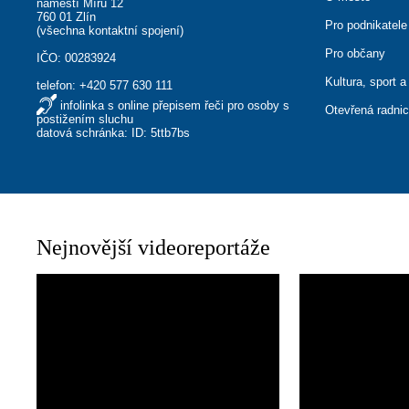
náměstí Míru 12
760 01 Zlín
Pro podnikatele
(
všechna kontaktní spojení
)
Pro občany
IČO: 00283924
Kultura, sport a
telefon:
+420 577 630 111
infolinka s online přepisem řeči pro osoby s
Otevřená radni
postižením sluchu
datová schránka: ID: 5ttb7bs
Nejnovější videoreportáže