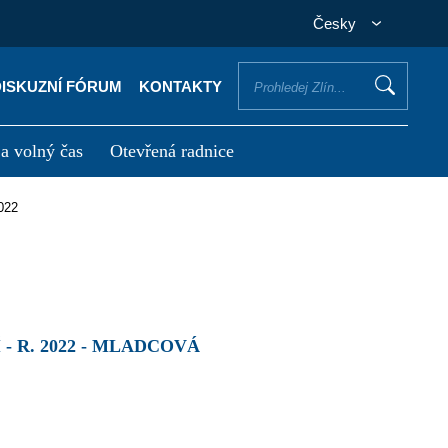
Česky
DISKUZNÍ FÓRUM
KONTAKTY
 a volný čas
Otevřená radnice
otřebuji vyřídit
Potřebuji zaplatit
2022
- R. 2022 - MLADCOVÁ