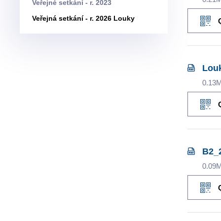
Veřejné setkání - r. 2023
Veřejná setkání - r. 2026 Louky
Louk
0.13
B2_
0.09