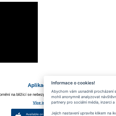
Informace o cookies!
Aplikace Mobilní rozhlas
Abychom vám usnadnili procházení s
rnění na blížící se nebezpečí, odstávky, poruchy a výpadky energií,
mohli anonymně analyzovat návštěvno
partnery pro sociální média, inzerci a
Více informací o aplikaci
Jejich nastavení upravíte klikem na i