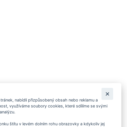
tránek, nabídli přizpůsobený obsah nebo reklamu a
 ankety, pozvánky na kulturní a sportovní akce?
st, využíváme soubory cookies, které sdílíme se svými
 analýzu.
konku štítu v levém dolním rohu obrazovky a kdykoliv jej