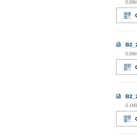
0.06
B2_
0.06
B2_2
0.1M