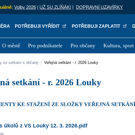
uálně:
Volby 2026
|
UŽ SU ZLÍŇÁK!
|
DOPRAVNÍ UZAVÍRKY
IÉRA
POTŘEBUJI VYŘÍDIT
POTŘEBUJI ZAPLATIT
O městě
Pro podnikatele
Pro občany
Kultura, sport
a
Kariéra
P
ly ze setkání s občany
Veřejná setkání - r. 2026 Louky
ejná setkání - r. 2026 Louky
ENTY KE STAŽENÍ ZE SLOŽKY VEŘEJNÁ SETKÁNÍ -
s úkolů z VS Louky 12. 3. 2026.pdf
MB