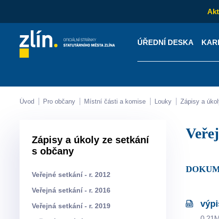
Akt
ÚŘEDNÍ DESKA
KAR
Kontakty
Úřední desk
Úvod
Pro občany
Místní části a komise
Louky
Zápisy a úko
Veř
Zápisy a úkoly ze setkání
s občany
DOKUM
Veřejné setkání - r. 2012
Veřejná setkání - r. 2016
výpi
Veřejná setkání - r. 2019
0.21