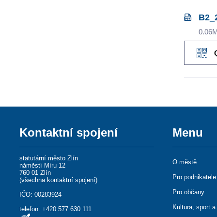
B2_
0.06
Kontaktní spojení
Menu
statutární město Zlín
O městě
náměstí Míru 12
760 01 Zlín
Pro podnikatele
(
všechna kontaktní spojení
)
Pro občany
IČO: 00283924
Kultura, sport a
telefon:
+420 577 630 111