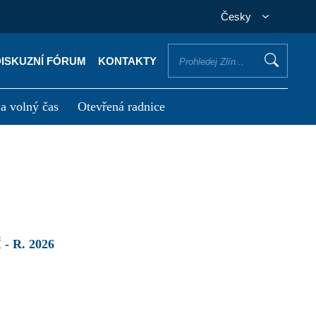
Česky
DISKUZNÍ FÓRUM
KONTAKTY
 a volný čas
Otevřená radnice
otřebuji vyřídit
Potřebuji zaplatit
 R. 2026