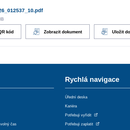
26_012537_10.pdf
MB
QR kód
Zobrazit dokument
Uložit d
Rychlá navigace
Úřední deska
Kariéra
Potřebuji vyřídit
 volný čas
Potřebuji zaplatit