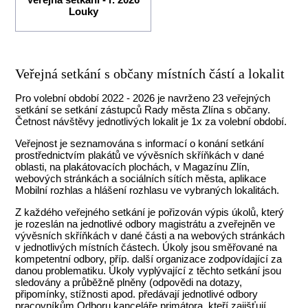
Louky
Veřejná setkání s občany místních částí a lokalit
Pro volební období 2022 - 2026 je navrženo 23 veřejných
setkání se setkání zástupců Rady města Zlína s občany.
Četnost návštěvy jednotlivých lokalit je 1x za volební období.
Veřejnost je seznamována s informací o konání setkání
prostřednictvím plakátů ve vývěsních skříňkách v dané
oblasti, na plakátovacích plochách, v Magazínu Zlín,
webových stránkách a sociálních sítích města, aplikace
Mobilní rozhlas a hlášení rozhlasu ve vybraných lokalitách.
Z každého veřejného setkání je pořizován výpis úkolů, který
je rozeslán na jednotlivé odbory magistrátu a zveřejněn ve
vývěsních skříňkách v dané části a na webových stránkách
v jednotlivých místních částech. Úkoly jsou směřované na
kompetentní odbory, příp. další organizace zodpovídající za
danou problematiku. Úkoly vyplývající z těchto setkání jsou
sledovány a průběžně plněny (odpovědi na dotazy,
připomínky, stížnosti apod. předávají jednotlivé odbory
pracovníkům Odboru kanceláře primátora, kteří zajišťují