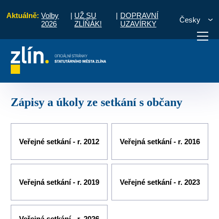
Aktuálně:
Volby
|
UŽ SU
|
DOPRAVNÍ
Česky
2026
ZLÍŇÁK!
UZAVÍRKY
Místní části a komise
Louky
Zápisy a úkoly ze setkání s občany
otřebuji vyřídit
Potřebuji zaplatit
Diskuzní fór
Zápisy a úkoly ze setkání s občany
Veřejné setkání - r. 2012
Veřejná setkání - r. 2016
Veřejná setkání - r. 2019
Veřejné setkání - r. 2023
Veřejná setkání - r. 2026