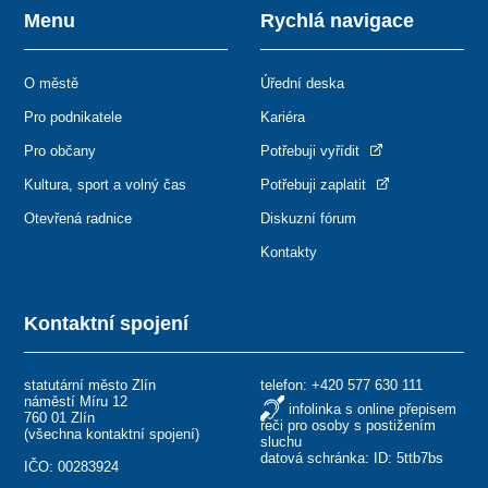
Menu
Rychlá navigace
O městě
Úřední deska
Pro podnikatele
Kariéra
Pro občany
Potřebuji vyřídit
Kultura, sport a volný čas
Potřebuji zaplatit
Otevřená radnice
Diskuzní fórum
Kontakty
Kontaktní spojení
statutární město Zlín
telefon:
+420 577 630 111
náměstí Míru 12
infolinka s online přepisem
760 01 Zlín
řeči pro osoby s postižením
(
všechna kontaktní spojení
)
sluchu
datová schránka: ID: 5ttb7bs
IČO: 00283924