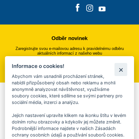
Odběr novinek
Zaregistrujte svou e-mailovou adresu k pravidelnému odběru
aktuálních informací z našeho webu
Informace o cookies!
Přihlásit se k odběru
Abychom vám usnadnili procházení stránek,
nabídli přizpůsobený obsah nebo reklamu a mohli
anonymně analyzovat návštěvnost, využíváme
Aplikace Mobilní rozhlas
soubory cookies, které sdílíme se svými partnery pro
sociální média, inzerci a analýzu.
Chcete dostávat do svého mobilu či mailu upozornění na
blížící se nebezpečí, odstávky, poruchy a výpadky energií,
Jejich nastavení upravíte klikem na ikonku štítu v levém
ankety, pozvánky na kulturní a sportovní akce?
dolním rohu obrazovky a kdykoliv jej můžete změnit.
Více informací o aplikaci
Podrobnější informace najdete v našich Zásadách
ochrany osobních údajů a používání souborů cookies.