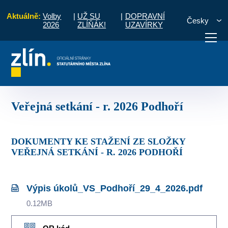
Aktuálně:
Volby
|
UŽ SU
|
DOPRAVNÍ
Česky
2026
ZLÍŇÁK!
UZAVÍRKY
Zápisy a úkoly ze setkání s občany
Veřejná setkání - r. 2026 Podhoří
otřebuji vyřídit
Potřebuji zaplatit
Diskuzní fór
Veřejná setkání - r. 2026 Podhoří
DOKUMENTY KE STAŽENÍ ZE SLOŽKY
VEŘEJNÁ SETKÁNÍ - R. 2026 PODHOŘÍ
Výpis úkolů_VS_Podhoří_29_4_2026.pdf
0.12MB