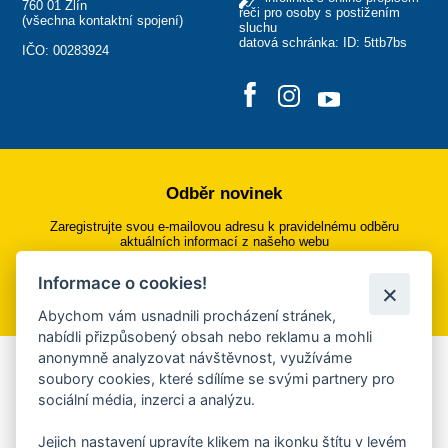
760 01 Zlín
řeči pro osoby s postižením
(
všechna kontaktní spojení
)
sluchu
datová schránka: ID: 5ttb7bs
IČO: 00283924
Odběr novinek
Zaregistrujte svou e-mailovou adresu k pravidelnému odběru
aktuálních informací z našeho webu
Informace o cookies!
Přihlásit se k odběru
Abychom vám usnadnili procházení stránek,
nabídli přizpůsobený obsah nebo reklamu a mohli
anonymně analyzovat návštěvnost, využíváme
Aplikace Mobilní rozhlas
soubory cookies, které sdílíme se svými partnery pro
sociální média, inzerci a analýzu.
Chcete dostávat do svého mobilu či mailu upozornění na
blížící se nebezpečí, odstávky, poruchy a výpadky energií,
Jejich nastavení upravíte klikem na ikonku štítu v levém
ankety, pozvánky na kulturní a sportovní akce?