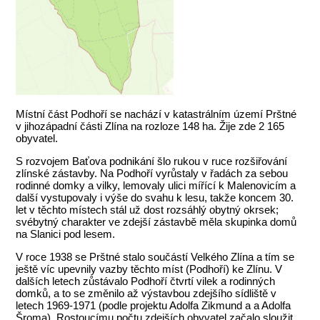
Místní část Podhoří se nachází v katastrálním území Prštné
v jihozápadní části Zlína na rozloze 148 ha. Žije zde 2 165
obyvatel.
S rozvojem Baťova podnikání šlo rukou v ruce rozšiřování
zlínské zástavby. Na Podhoří vyrůstaly v řadách za sebou
rodinné domky a vilky, lemovaly ulici mířící k Malenovicím a
další vystupovaly i výše do svahu k lesu, takže koncem 30.
let v těchto místech stál už dost rozsáhlý obytný okrsek;
svébytný charakter ve zdejší zástavbě měla skupinka domů
na Slanici pod lesem.
V roce 1938 se Prštné stalo součástí Velkého Zlína a tím se
ještě víc upevnily vazby těchto míst (Podhoří) ke Zlínu. V
dalších letech zůstávalo Podhoří čtvrtí vilek a rodinných
domků, a to se změnilo až výstavbou zdejšího sídliště v
letech 1969-1971 (podle projektu Adolfa Zikmund a a Adolfa
Šroma). Rostoucímu počtu zdejších obyvatel začalo sloužit