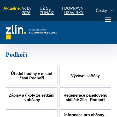
Aktuálně:
Volby
|
UŽ SU
|
DOPRAVNÍ
Česky
2026
ZLÍŇÁK!
UZAVÍRKY
Úvod
Pro občany
Místní části a komise
Podhoří
otřebuji vyřídit
Potřebuji zaplatit
Diskuzní fór
Podhoří
Úřední hodiny v místní
Vývěsní skříňky
části Podhoří
Zápisy a úkoly ze setkání
Regenerace panelového
s občany
sídliště Zlín - Podhoří
Informace pro občany -