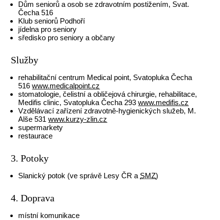
Dům seniorů a osob se zdravotním postižením, Svat.
Čecha 516
Klub seniorů Podhoří
jídelna pro seniory
sředisko pro seniory a občany
Služby
rehabilitační centrum Medical point, Svatopluka Čecha
516
www.medicalpoint.cz
stomatologie, čelistní a obličejová chirurgie, rehabilitace,
Medifis clinic, Svatopluka Čecha 293
www.medifis.cz
Vzdělávací zařízení zdravotně-hygienických služeb, M.
Alše 531
www.kurzy-zlin.cz
supermarkety
restaurace
3. Potoky
Slanický potok (ve správě Lesy ČR a
SMZ
)
4. Doprava
místní komunikace