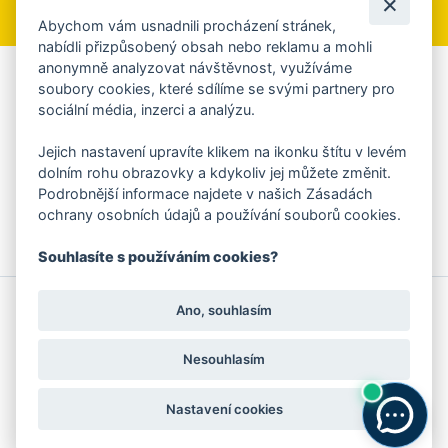
Abychom vám usnadnili procházení stránek,
nabídli přizpůsobený obsah nebo reklamu a mohli
anonymně analyzovat návštěvnost, využíváme
Aplikace Mobilní rozhlas
soubory cookies, které sdílíme se svými partnery pro
sociální média, inzerci a analýzu.
Chcete dostávat do svého mobilu či mailu upozornění na
blížící se nebezpečí, odstávky, poruchy a výpadky energií,
Jejich nastavení upravíte klikem na ikonku štítu v levém
ankety, pozvánky na kulturní a sportovní akce?
dolním rohu obrazovky a kdykoliv jej můžete změnit.
Více informací o aplikaci
Podrobnější informace najdete v našich Zásadách
ochrany osobních údajů a používání souborů cookies.
Souhlasíte s používáním cookies?
© 2026 Magistrát města Zlína
Prohlášení o používání cookies
Ano, souhlasím
všechna práva vyhrazena
Ochrana osobních údajů
Prohlášení o přístupnosti
Podněty k webovým stránkám
Kontakt:
webmaster@zlin.eu
Nesouhlasím
Nastavení cookies