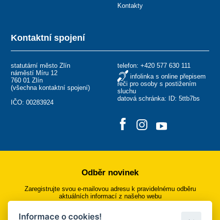
Kontakty
Kontaktní spojení
statutární město Zlín
telefon:
+420 577 630 111
náměstí Míru 12
infolinka s online přepisem
760 01 Zlín
řeči pro osoby s postižením
(
všechna kontaktní spojení
)
sluchu
datová schránka: ID: 5ttb7bs
IČO: 00283924
Odběr novinek
Zaregistrujte svou e-mailovou adresu k pravidelnému odběru
aktuálních informací z našeho webu
Informace o cookies!
Přihlásit se k odběru