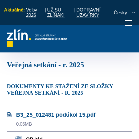
Aktuálně:
Volby
|
UŽ SU
|
DOPRAVNÍ
Česky
2026
ZLÍŇÁK!
UZAVÍRKY
odhoří
Zápisy a úkoly ze setkání s občany
Veřejná setkání - r. 2025
otřebuji vyřídit
Potřebuji zaplatit
Diskuzní fór
Veřejná setkání - r. 2025
DOKUMENTY KE STAŽENÍ ZE SLOŽKY
VEŘEJNÁ SETKÁNÍ - R. 2025
B3_25_012481 podúkol 15.pdf
0.06MB