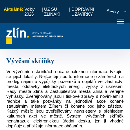
Aktuálně:
Volby
|
UŽ SU
|
DOPRAVNÍ
Česky
2026
ZLÍŇÁK!
UZAVÍRKY
 občany
Místní části a komise
Lazy, Lesní čtvrť
Vývěsní skříňky
otřebuji vyřídit
Potřebuji zaplatit
Diskuzní fór
Vývěsní skříňky
Ve vývěsních skříňkách občané naleznou informace týkající
se jejich lokality. Nejčastěji jsou to informace o záměrech na
prodej, nájem a výpůjčky pozemků a objektů ve vlastnictví
města, odstávky elektrických energií, výpisy z usnesení
Rady města Zlína a Zastupitelstva města Zlína a veřejné
vyhlášky. Zveřejňovány jsou i tiskové zprávy s novinkami z
radnice a také pozvánky na jednotlivé akce konané
statutárním městem Zlínem či konané pod jeho záštitou.
Každý měsíc jsou zveřejňovány newslettery s přehledem
kulturních akcí ve městě. Systém vývěsních skříněk
nenahrazuje elektronickou úřední desku, jen ji vhodně
doplňuje a přibližuje informace občanům.