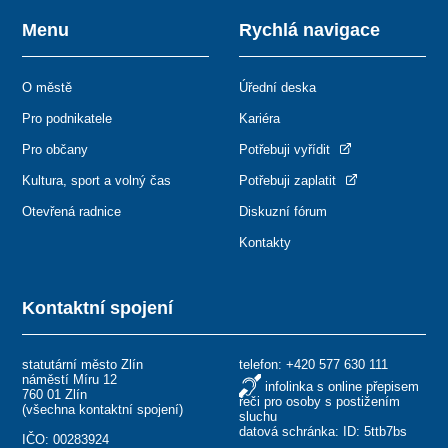
Menu
Rychlá navigace
O městě
Úřední deska
Pro podnikatele
Kariéra
Pro občany
Potřebuji vyřídit
Kultura, sport a volný čas
Potřebuji zaplatit
Otevřená radnice
Diskuzní fórum
Kontakty
Kontaktní spojení
statutární město Zlín
telefon:
+420 577 630 111
náměstí Míru 12
infolinka s online přepisem
760 01 Zlín
řeči pro osoby s postižením
(
všechna kontaktní spojení
)
sluchu
datová schránka: ID: 5ttb7bs
IČO: 00283924