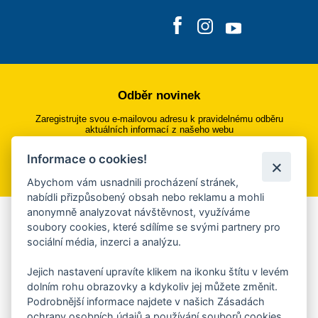
Odběr novinek
Zaregistrujte svou e-mailovou adresu k pravidelnému odběru
aktuálních informací z našeho webu
Informace o cookies!
Přihlásit se k odběru
Abychom vám usnadnili procházení stránek,
nabídli přizpůsobený obsah nebo reklamu a mohli
anonymně analyzovat návštěvnost, využíváme
Aplikace Mobilní rozhlas
soubory cookies, které sdílíme se svými partnery pro
sociální média, inzerci a analýzu.
Chcete dostávat do svého mobilu či mailu upozornění na
blížící se nebezpečí, odstávky, poruchy a výpadky energií,
Jejich nastavení upravíte klikem na ikonku štítu v levém
ankety, pozvánky na kulturní a sportovní akce?
dolním rohu obrazovky a kdykoliv jej můžete změnit.
Více informací o aplikaci
Podrobnější informace najdete v našich Zásadách
ochrany osobních údajů a používání souborů cookies.