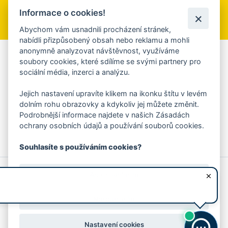
Informace o cookies!
Přihlásit se k odběru
Abychom vám usnadnili procházení stránek,
nabídli přizpůsobený obsah nebo reklamu a mohli
anonymně analyzovat návštěvnost, využíváme
Aplikace Mobilní rozhlas
soubory cookies, které sdílíme se svými partnery pro
sociální média, inzerci a analýzu.
Chcete dostávat do svého mobilu či mailu upozornění na
blížící se nebezpečí, odstávky, poruchy a výpadky energií,
Jejich nastavení upravíte klikem na ikonku štítu v levém
ankety, pozvánky na kulturní a sportovní akce?
dolním rohu obrazovky a kdykoliv jej můžete změnit.
Více informací o aplikaci
Podrobnější informace najdete v našich Zásadách
ochrany osobních údajů a používání souborů cookies.
Souhlasíte s používáním cookies?
© 2026 Magistrát města Zlína
Prohlášení o používání cookies
Ano, souhlasím
všechna práva vyhrazena
Ochrana osobních údajů
Prohlášení o přístupnosti
Podněty k webovým stránkám
Kontakt:
webmaster@zlin.eu
Nesouhlasím
Nastavení cookies