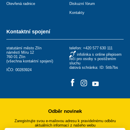
Otevřená radnice
Diskuzní fórum
Kontakty
Kontaktní spojení
statutární město Zlín
telefon:
+420 577 630 111
náměstí Míru 12
infolinka s online přepisem
760 01 Zlín
řeči pro osoby s postižením
(
všechna kontaktní spojení
)
sluchu
datová schránka: ID: 5ttb7bs
IČO: 00283924
Odběr novinek
Zaregistrujte svou e-mailovou adresu k pravidelnému odběru
aktuálních informací z našeho webu