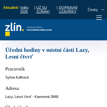
Aktuálně:
Volby
|
UŽ SU
|
DOPRAVNÍ
Česky
2026
ZLÍŇÁK!
UZAVÍRKY
ise
Lazy, Lesní čtvrť
Úřední hodiny v místní části Lazy, Lesní čtvrť
otřebuji vyřídit
Potřebuji zaplatit
Diskuzní fór
Úřední hodiny v místní části Lazy,
Lesní čtvrť
Pracovník
Sylvia Kafková
Adresa
Lazy, Lesní čtvrť - Kamenná 3848