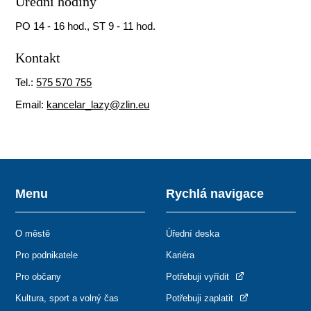
Úřední hodiny
PO 14 - 16 hod., ST 9 - 11 hod.
Kontakt
Tel.:
575 570 755
Email:
kancelar_lazy@zlin.eu
Menu
Rychlá navigace
O městě
Úřední deska
Pro podnikatele
Kariéra
Pro občany
Potřebuji vyřídit
Kultura, sport a volný čas
Potřebuji zaplatit