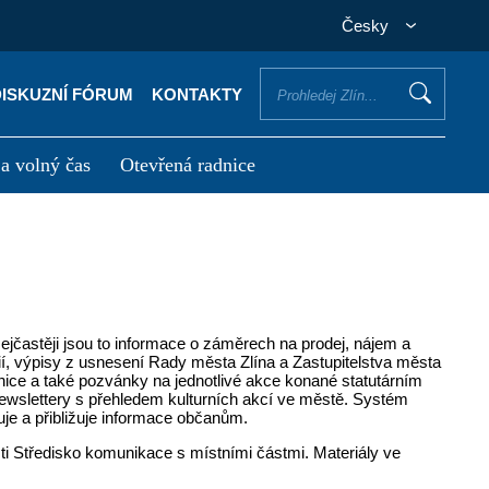
Česky
DISKUZNÍ FÓRUM
KONTAKTY
 a volný čas
Otevřená radnice
otřebuji vyřídit
Potřebuji zaplatit
Nejčastěji jsou to informace o záměrech na prodej, nájem a
ií, výpisy z usnesení Rady města Zlína a Zastupitelstva města
dnice a také pozvánky na jednotlivé akce konané statutárním
ewslettery s přehledem kulturních akcí ve městě. Systém
uje a přibližuje informace občanům.
ti Středisko komunikace s místními částmi. Materiály ve