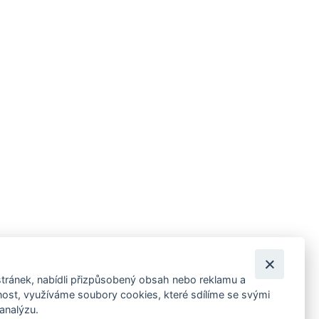
tránek, nabídli přizpůsobený obsah nebo reklamu a
 ankety, pozvánky na kulturní a sportovní akce?
st, využíváme soubory cookies, které sdílíme se svými
 analýzu.