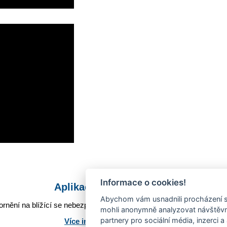
Informace o cookies!
Aplikace Mobilní rozhlas
Abychom vám usnadnili procházení s
rnění na blížící se nebezpečí, odstávky, poruchy a výpadky energií,
mohli anonymně analyzovat návštěvno
partnery pro sociální média, inzerci a
Více informací o aplikaci