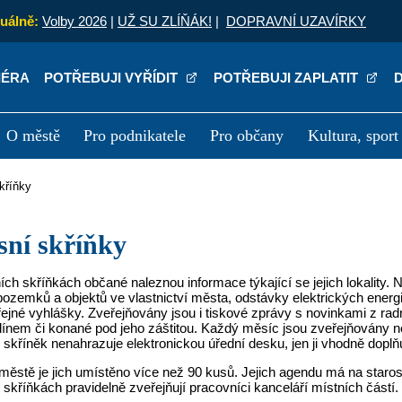
uálně:
Volby 2026
|
UŽ SU ZLÍŇÁK!
|
DOPRAVNÍ UZAVÍRKY
IÉRA
POTŘEBUJI VYŘÍDIT
POTŘEBUJI ZAPLATIT
O městě
Pro podnikatele
Pro občany
Kultura, sport
a
Kariéra
P
skříňky
ěsní skříňky
ch skříňkách občané naleznou informace týkající se jejich lokality. 
ozemků a objektů ve vlastnictví města, odstávky elektrických energ
řejné vyhlášky. Zveřejňovány jsou i tiskové zprávy s novinkami z ra
ínem či konané pod jeho záštitou. Každý měsíc jsou zveřejňovány n
skříněk nenahrazuje elektronickou úřední desku, jen ji vhodně doplň
ěstě je jich umístěno více než 90 kusů. Jejich agendu má na staros
skříňkách pravidelně zveřejňují pracovníci kanceláří místních částí.