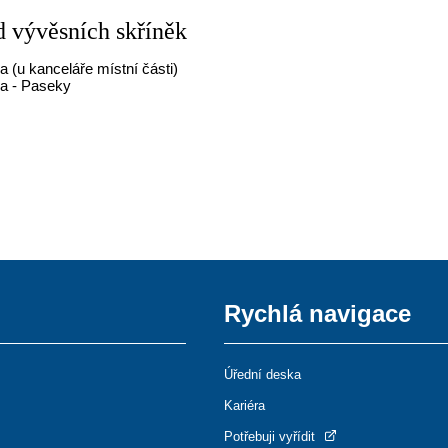
d vývěsních skříněk
a (u kanceláře místní části)
a - Paseky
Rychlá navigace
Úřední deska
Kariéra
Potřebuji vyřídit