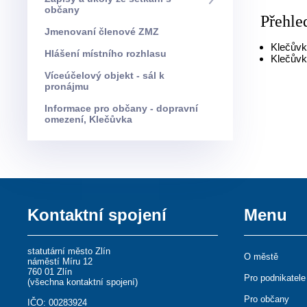
občany
Přehle
Jmenovaní členové ZMZ
Klečůvk
Hlášení místního rozhlasu
Klečůvk
Víceúčelový objekt - sál k
pronájmu
Informace pro občany - dopravní
omezení, Klečůvka
Kontaktní spojení
Menu
statutární město Zlín
O městě
náměstí Míru 12
760 01 Zlín
Pro podnikatele
(
všechna kontaktní spojení
)
Pro občany
IČO: 00283924