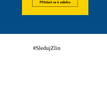
Přihlásit se k odběru
#SledujZlin