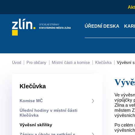
Akt
ÚŘEDNÍ DESKA
KAR
Kontakty
Úřední desk
Úvod
Pro občany
Místní části a komise
Klečůvka
Vývěsní 
Výv
Klečůvka
Ve vývěsní
výpůjčky p
Komise MČ
Zlína a ve
městem Zl
Úřední hodiny v místní části
Klečůvka
vývěsních 
Vývěsní skříňky
Po celém m
vývěsních 
Zápisy a úkoly ze setkání s