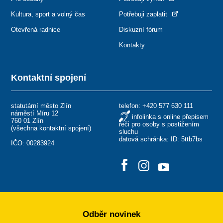
Kultura, sport a volný čas
Potřebuji zaplatit
Otevřená radnice
Diskuzní fórum
Kontakty
Kontaktní spojení
statutární město Zlín
telefon:
+420 577 630 111
náměstí Míru 12
infolinka s online přepisem
760 01 Zlín
řeči pro osoby s postižením
(
všechna kontaktní spojení
)
sluchu
datová schránka: ID: 5ttb7bs
IČO: 00283924
Odběr novinek