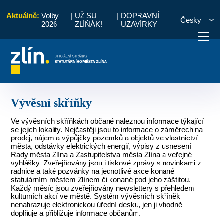
Aktuálně:
Volby
|
UŽ SU
|
DOPRAVNÍ
Česky
2026
ZLÍŇÁK!
UZAVÍRKY
Úvod
Pro občany
Místní části a komise
Štípa
Vývěsní skříňky
otřebuji vyřídit
Potřebuji zaplatit
Diskuzní fór
Vývěsní skříňky
Ve vývěsních skříňkách občané naleznou informace týkající
se jejich lokality. Nejčastěji jsou to informace o záměrech na
prodej, nájem a výpůjčky pozemků a objektů ve vlastnictví
města, odstávky elektrických energií, výpisy z usnesení
Rady města Zlína a Zastupitelstva města Zlína a veřejné
vyhlášky. Zveřejňovány jsou i tiskové zprávy s novinkami z
radnice a také pozvánky na jednotlivé akce konané
statutárním městem Zlínem či konané pod jeho záštitou.
Každý měsíc jsou zveřejňovány newslettery s přehledem
kulturních akcí ve městě. Systém vývěsních skříněk
nenahrazuje elektronickou úřední desku, jen ji vhodně
doplňuje a přibližuje informace občanům.