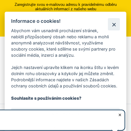
Zaregistrujte svou e-mailovou adresu k pravidelnému odběru
aktuálních informací z našeho webu
Informace o cookies!
Přihlásit se k odběru
Abychom vám usnadnili procházení stránek,
nabídli přizpůsobený obsah nebo reklamu a mohli
anonymně analyzovat návštěvnost, využíváme
Aplikace Mobilní rozhlas
soubory cookies, které sdílíme se svými partnery pro
sociální média, inzerci a analýzu.
Chcete dostávat do svého mobilu či mailu upozornění na
blížící se nebezpečí, odstávky, poruchy a výpadky energií,
Jejich nastavení upravíte klikem na ikonku štítu v levém
ankety, pozvánky na kulturní a sportovní akce?
dolním rohu obrazovky a kdykoliv jej můžete změnit.
Více informací o aplikaci
Podrobnější informace najdete v našich Zásadách
ochrany osobních údajů a používání souborů cookies.
Souhlasíte s používáním cookies?
© 2026 Magistrát města Zlína
Prohlášení o používání cookies
Ano, souhlasím
všechna práva vyhrazena
Ochrana osobních údajů
Prohlášení o přístupnosti
Podněty k webovým stránkám
Kontakt:
webmaster@zlin.eu
Nesouhlasím