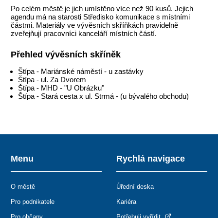
Po celém městě je jich umístěno více než 90 kusů. Jejich
agendu má na starosti Středisko komunikace s místními
částmi. Materiály ve vývěsních skříňkách pravidelně
zveřejňují pracovníci kanceláří místních částí.
Přehled vývěsních skříněk
Štípa - Mariánské náměstí - u zastávky
Štípa - ul. Za Dvorem
Štípa - MHD - "U Obrázku"
Štípa - Stará cesta x ul. Strmá - (u bývalého obchodu)
Menu
Rychlá navigace
O městě
Úřední deska
Pro podnikatele
Kariéra
Pro občany
Potřebuji vyřídit