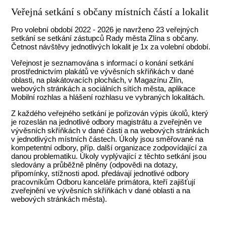
Veřejná setkání s občany místních částí a lokalit
Pro volební období 2022 - 2026 je navrženo 23 veřejných
setkání se setkání zástupců Rady města Zlína s občany.
Četnost návštěvy jednotlivých lokalit je 1x za volební období.
Veřejnost je seznamována s informací o konání setkání
prostřednictvím plakátů ve vývěsních skříňkách v dané
oblasti, na plakátovacích plochách, v Magazínu Zlín,
webových stránkách a sociálních sítích města, aplikace
Mobilní rozhlas a hlášení rozhlasu ve vybraných lokalitách.
Z každého veřejného setkání je pořizován výpis úkolů, který
je rozeslán na jednotlivé odbory magistrátu a zveřejněn ve
vývěsních skříňkách v dané části a na webových stránkách
v jednotlivých místních částech. Úkoly jsou směřované na
kompetentní odbory, příp. další organizace zodpovídající za
danou problematiku. Úkoly vyplývající z těchto setkání jsou
sledovány a průběžně plněny (odpovědi na dotazy,
připomínky, stížnosti apod. předávají jednotlivé odbory
pracovníkům Odboru kanceláře primátora, kteří zajišťují
zveřejnění ve vývěsních skříňkách v dané oblasti a na
webových stránkách města).