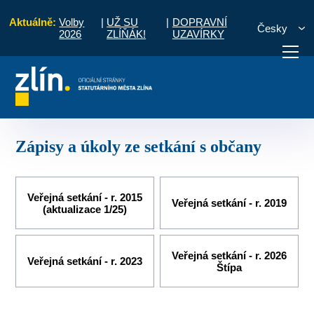
Aktuálně:
Volby
|
UŽ SU
|
DOPRAVNÍ
Česky
2026
ZLÍŇÁK!
UZAVÍRKY
Místní části a komise
Štípa
Zápisy a úkoly ze setkání s občany
otřebuji vyřídit
Potřebuji zaplatit
Diskuzní fór
Zápisy a úkoly ze setkání s občany
Veřejná setkání - r. 2015
Veřejná setkání - r. 2019
(aktualizace 1/25)
Veřejná setkání - r. 2026
Veřejná setkání - r. 2023
Štípa