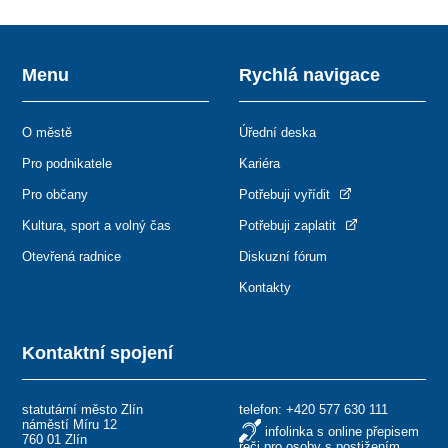
Menu
Rychlá navigace
O městě
Úřední deska
Pro podnikatele
Kariéra
Pro občany
Potřebuji vyřídit
Kultura, sport a volný čas
Potřebuji zaplatit
Otevřená radnice
Diskuzní fórum
Kontakty
Kontaktní spojení
statutární město Zlín
telefon:
+420 577 630 111
náměstí Míru 12
infolinka s online přepisem
760 01 Zlín
řeči pro osoby s postižením