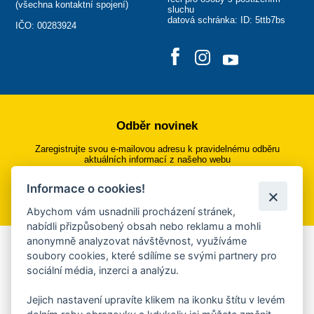
(
všechna kontaktní spojení
)
sluchu
datová schránka: ID: 5ttb7bs
IČO: 00283924
Odběr novinek
Zaregistrujte svou e-mailovou adresu k pravidelnému odběru
aktuálních informací z našeho webu
Informace o cookies!
Přihlásit se k odběru
Abychom vám usnadnili procházení stránek,
nabídli přizpůsobený obsah nebo reklamu a mohli
anonymně analyzovat návštěvnost, využíváme
Aplikace Mobilní rozhlas
soubory cookies, které sdílíme se svými partnery pro
sociální média, inzerci a analýzu.
Chcete dostávat do svého mobilu či mailu upozornění na
blížící se nebezpečí, odstávky, poruchy a výpadky energií,
Jejich nastavení upravíte klikem na ikonku štítu v levém
ankety, pozvánky na kulturní a sportovní akce?