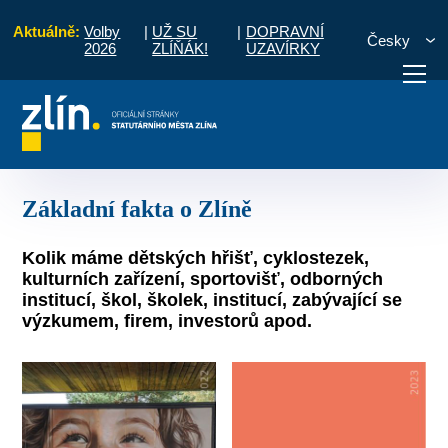
Aktuálně:
Volby
|
UŽ SU
|
DOPRAVNÍ
Česky
2026
ZLÍŇÁK!
UZAVÍRKY
Úvod
Jak využít potenciál značky Zlín naplno
Základní fakta o Zlíně
otřebuji vyřídit
Potřebuji zaplatit
Diskuzní fór
Základní fakta o Zlíně
Kolik máme dětských hřišť, cyklostezek,
kulturních zařízení, sportovišť, odborných
institucí, škol, školek, institucí, zabývající se
výzkumem, firem, investorů apod.