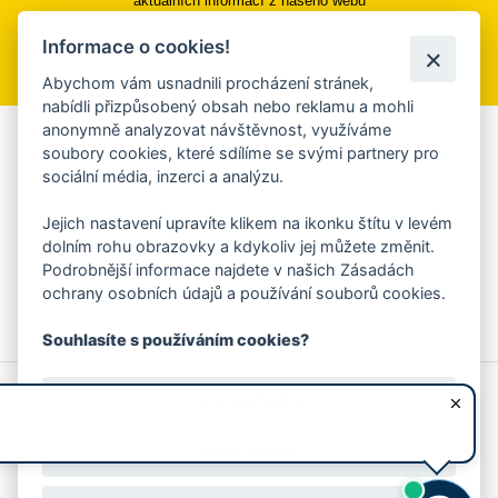
aktuálních informací z našeho webu
Informace o cookies!
Přihlásit se k odběru
Abychom vám usnadnili procházení stránek,
nabídli přizpůsobený obsah nebo reklamu a mohli
anonymně analyzovat návštěvnost, využíváme
Aplikace Mobilní rozhlas
soubory cookies, které sdílíme se svými partnery pro
sociální média, inzerci a analýzu.
Chcete dostávat do svého mobilu či mailu upozornění na
blížící se nebezpečí, odstávky, poruchy a výpadky energií,
Jejich nastavení upravíte klikem na ikonku štítu v levém
ankety, pozvánky na kulturní a sportovní akce?
dolním rohu obrazovky a kdykoliv jej můžete změnit.
Více informací o aplikaci
Podrobnější informace najdete v našich Zásadách
ochrany osobních údajů a používání souborů cookies.
Souhlasíte s používáním cookies?
© 2026 Magistrát města Zlína
Prohlášení o používání cookies
Ano, souhlasím
všechna práva vyhrazena
Ochrana osobních údajů
Prohlášení o přístupnosti
Podněty k webovým stránkám
Kontakt:
webmaster@zlin.eu
Nesouhlasím