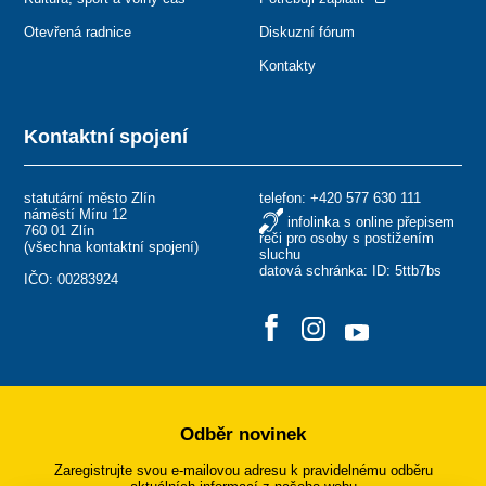
Otevřená radnice
Diskuzní fórum
Kontakty
Kontaktní spojení
statutární město Zlín
telefon:
+420 577 630 111
náměstí Míru 12
infolinka s online přepisem
760 01 Zlín
řeči pro osoby s postižením
(
všechna kontaktní spojení
)
sluchu
datová schránka: ID: 5ttb7bs
IČO: 00283924
Odběr novinek
Zaregistrujte svou e-mailovou adresu k pravidelnému odběru