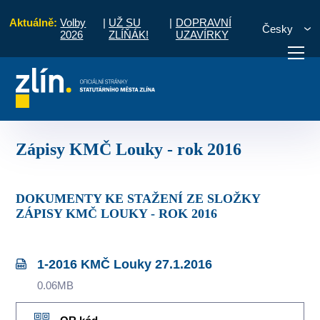
Aktuálně:
Volby
|
UŽ SU
|
DOPRAVNÍ
Česky
2026
ZLÍŇÁK!
UZAVÍRKY
Louky
Komise MČ
Zápisy a priority
Zápisy KMČ Louky - rok 2016
otřebuji vyřídit
Potřebuji zaplatit
Diskuzní fór
Zápisy KMČ Louky - rok 2016
DOKUMENTY KE STAŽENÍ ZE SLOŽKY
ZÁPISY KMČ LOUKY - ROK 2016
1-2016 KMČ Louky 27.1.2016
0.06MB