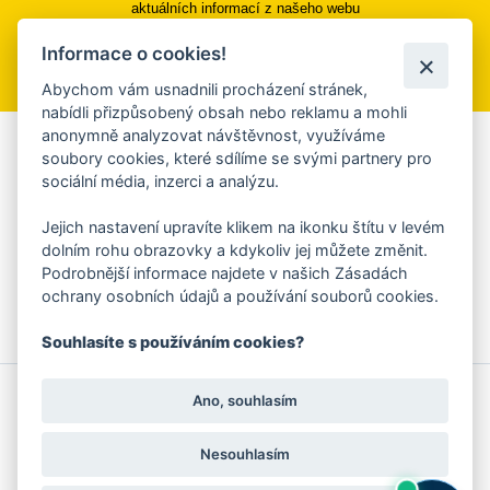
aktuálních informací z našeho webu
Informace o cookies!
Přihlásit se k odběru
Abychom vám usnadnili procházení stránek,
nabídli přizpůsobený obsah nebo reklamu a mohli
anonymně analyzovat návštěvnost, využíváme
Aplikace Mobilní rozhlas
soubory cookies, které sdílíme se svými partnery pro
sociální média, inzerci a analýzu.
Chcete dostávat do svého mobilu či mailu upozornění na
blížící se nebezpečí, odstávky, poruchy a výpadky energií,
Jejich nastavení upravíte klikem na ikonku štítu v levém
ankety, pozvánky na kulturní a sportovní akce?
dolním rohu obrazovky a kdykoliv jej můžete změnit.
Více informací o aplikaci
Podrobnější informace najdete v našich Zásadách
ochrany osobních údajů a používání souborů cookies.
Souhlasíte s používáním cookies?
© 2026 Magistrát města Zlína
Prohlášení o používání cookies
Ano, souhlasím
všechna práva vyhrazena
Ochrana osobních údajů
Prohlášení o přístupnosti
Podněty k webovým stránkám
Kontakt:
webmaster@zlin.eu
Nesouhlasím