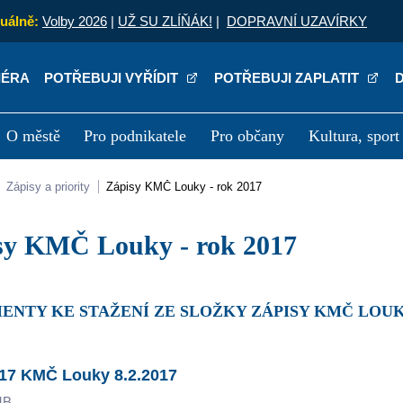
uálně:
Volby 2026
|
UŽ SU ZLÍŇÁK!
|
DOPRAVNÍ UZAVÍRKY
IÉRA
POTŘEBUJI VYŘÍDIT
POTŘEBUJI ZAPLATIT
O městě
Pro podnikatele
Pro občany
Kultura, sport
a
Kariéra
P
Zápisy a priority
Zápisy KMČ Louky - rok 2017
isy KMČ Louky - rok 2017
ENTY KE STAŽENÍ ZE SLOŽKY ZÁPISY KMČ LOUKY
17 KMČ Louky 8.2.2017
MB