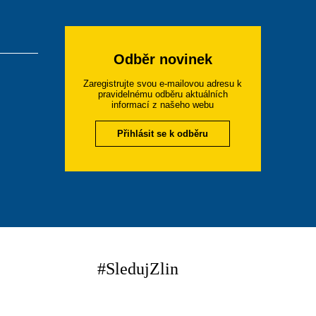
Odběr novinek
Zaregistrujte svou e-mailovou adresu k
pravidelnému odběru aktuálních
informací z našeho webu
Přihlásit se k odběru
#SledujZlin