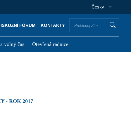
Česky
DISKUZNÍ FÓRUM
KONTAKTY
 a volný čas
Otevřená radnice
otřebuji vyřídit
Potřebuji zaplatit
 - ROK 2017