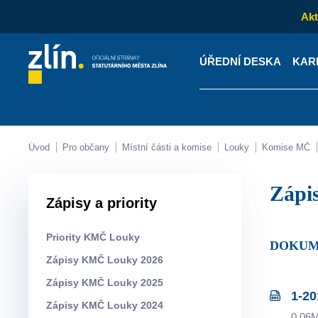
Akt
ÚŘEDNÍ DESKA
KAR
Kontakty
Úřední desk
Úvod
Pro občany
Místní části a komise
Louky
Komise MČ
Záp
Zápisy a priority
Priority KMČ Louky
DOKUM
Zápisy KMČ Louky 2026
Zápisy KMČ Louky 2025
1-20
Zápisy KMČ Louky 2024
0.06