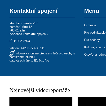
Kontaktní spojení
Menu
statutární město Zlín
O městě
náměstí Míru 12
760 01 Zlín
Pro podnikatele
(
všechna kontaktní spojení
)
Pro občany
IČO: 00283924
Kultura, sport a
telefon:
+420 577 630 111
infolinka s online přepisem řeči pro osoby s
Otevřená radni
postižením sluchu
datová schránka: ID: 5ttb7bs
Nejnovější videoreportáže