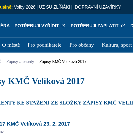
uálně:
Volby 2026
|
UŽ SU ZLÍŇÁK!
|
DOPRAVNÍ UZAVÍRKY
IÉRA
POTŘEBUJI VYŘÍDIT
POTŘEBUJI ZAPLATIT
O městě
Pro podnikatele
Pro občany
Kultura, sport
a
Kariéra
P
Č
Zápisy a priority
Zápisy KMČ Velíková 2017
isy KMČ Velíková 2017
ENTY KE STAŽENÍ ZE SLOŽKY ZÁPISY KMČ VELÍ
17 KMČ Velíková 23. 2. 2017
MB