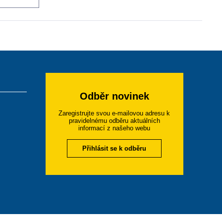
Odběr novinek
Zaregistrujte svou e-mailovou adresu k
pravidelnému odběru aktuálních
informací z našeho webu
Přihlásit se k odběru