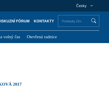
Česky
DISKUZNÍ FÓRUM
KONTAKTY
 a volný čas
Otevřená radnice
otřebuji vyřídit
Potřebuji zaplatit
KOVÁ 2017