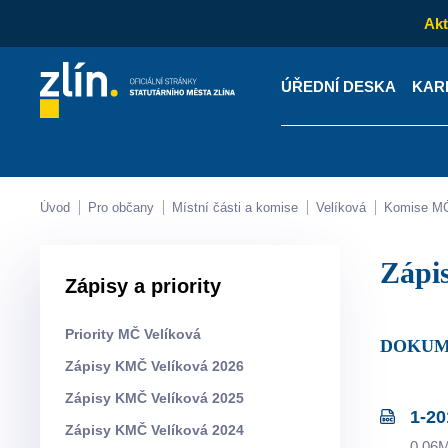
Akt
ÚŘEDNÍ DESKA
KAR
Kontakty
Úřední desk
Úvod
Pro občany
Místní části a komise
Velíková
Komise M
Záp
Zápisy a priority
Priority MČ Velíková
DOKUM
Zápisy KMČ Velíková 2026
Zápisy KMČ Velíková 2025
1-20
Zápisy KMČ Velíková 2024
0.06