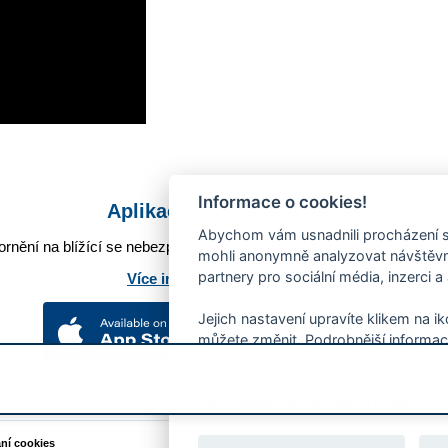
Informace o cookies!
Aplikace Mobilní rozhlas
Abychom vám usnadnili procházení s
rnění na blížící se nebezpečí, odstávky, poruchy a výpadky energií,
mohli anonymně analyzovat návštěvno
partnery pro sociální média, inzerci a
Více informací o aplikaci
Jejich nastavení upravíte klikem na i
můžete změnit. Podrobnější informac
používání souborů cookies.
Souhlasíte s používáním cookies?
ání cookies
Podněty k webovým stránkám