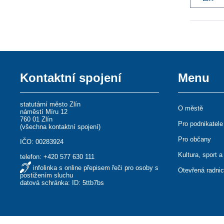
Kontaktní spojení
Menu
statutární město Zlín
O městě
náměstí Míru 12
760 01 Zlín
Pro podnikatele
(
všechna kontaktní spojení
)
Pro občany
IČO: 00283924
Kultura, sport a
telefon:
+420 577 630 111
infolinka s online přepisem řeči pro osoby s
Otevřená radni
postižením sluchu
datová schránka: ID: 5ttb7bs