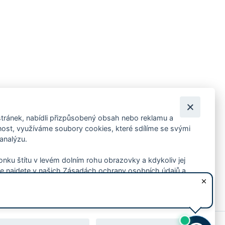
tránek, nabídli přizpůsobený obsah nebo reklamu a
 ankety, pozvánky na kulturní a sportovní akce?
st, využíváme soubory cookies, které sdílíme se svými
 analýzu.
konku štítu v levém dolním rohu obrazovky a kdykoliv jej
e najdete v našich Zásadách ochrany osobních údajů a