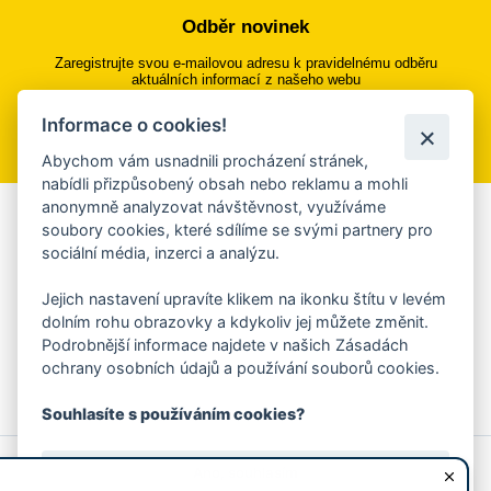
Odběr novinek
Zaregistrujte svou e-mailovou adresu k pravidelnému odběru
aktuálních informací z našeho webu
Informace o cookies!
Přihlásit se k odběru
Abychom vám usnadnili procházení stránek,
nabídli přizpůsobený obsah nebo reklamu a mohli
anonymně analyzovat návštěvnost, využíváme
Aplikace Mobilní rozhlas
soubory cookies, které sdílíme se svými partnery pro
sociální média, inzerci a analýzu.
Chcete dostávat do svého mobilu či mailu upozornění na
blížící se nebezpečí, odstávky, poruchy a výpadky energií,
Jejich nastavení upravíte klikem na ikonku štítu v levém
ankety, pozvánky na kulturní a sportovní akce?
dolním rohu obrazovky a kdykoliv jej můžete změnit.
Více informací o aplikaci
Podrobnější informace najdete v našich Zásadách
ochrany osobních údajů a používání souborů cookies.
Souhlasíte s používáním cookies?
© 2026 Magistrát města Zlína
Prohlášení o používání cookies
Ano, souhlasím
všechna práva vyhrazena
Ochrana osobních údajů