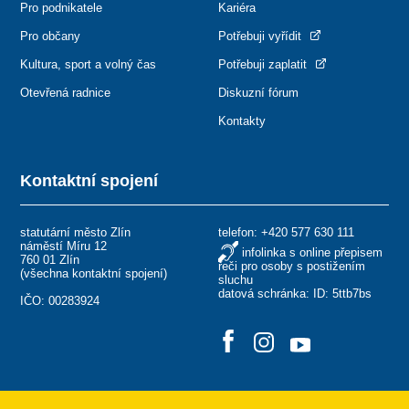
Pro podnikatele
Kariéra
Pro občany
Potřebuji vyřídit
Kultura, sport a volný čas
Potřebuji zaplatit
Otevřená radnice
Diskuzní fórum
Kontakty
Kontaktní spojení
statutární město Zlín
telefon:
+420 577 630 111
náměstí Míru 12
infolinka s online přepisem
760 01 Zlín
řeči pro osoby s postižením
(
všechna kontaktní spojení
)
sluchu
datová schránka: ID: 5ttb7bs
IČO: 00283924