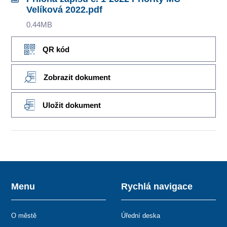
Velíková 2022.pdf
0.44MB
QR kód
Zobrazit dokument
Uložit dokument
Menu
Rychlá navigace
O městě
Úřední deska