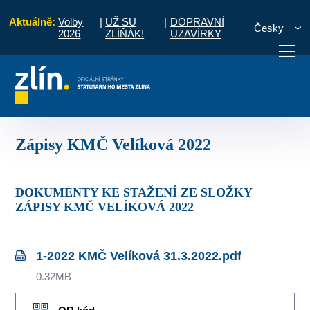
Aktuálně:
Volby
|
UŽ SU
|
DOPRAVNÍ
Česky
2026
ZLÍŇÁK!
UZAVÍRKY
Velíková
Komise MČ
Zápisy a priority
Zápisy KMČ Velíková 2022
otřebuji vyřídit
Potřebuji zaplatit
Diskuzní fór
Zápisy KMČ Velíková 2022
DOKUMENTY KE STAŽENÍ ZE SLOŽKY
ZÁPISY KMČ VELÍKOVÁ 2022
1-2022 KMČ Velíková 31.3.2022.pdf
0.32MB