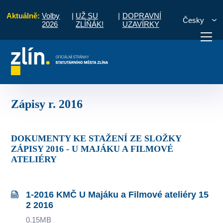
Aktuálně:
Volby
|
UŽ SU
|
DOPRAVNÍ
Česky
2026
ZLÍŇÁK!
UZAVÍRKY
ku a Filmové ateliéry
Komise MČ
Zápisy a priority
Zápisy r. 2016
otřebuji vyřídit
Potřebuji zaplatit
Diskuzní fór
Zápisy r. 2016
DOKUMENTY KE STAŽENÍ ZE SLOŽKY
ZÁPISY 2016 - U MAJÁKU A FILMOVÉ
ATELIÉRY
1-2016 KMČ U Majáku a Filmové ateliéry 15
2 2016
0.15MB