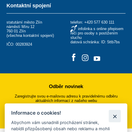
Kontaktní spojení
statutární město Zlín
telefon:
+420 577 630 111
náměstí Míru 12
infolinka s online přepisem
760 01 Zlín
řeči pro osoby s postižením
(
všechna kontaktní spojení
)
sluchu
datová schránka: ID: 5ttb7bs
IČO: 00283924
Odběr novinek
Zaregistrujte svou e-mailovou adresu k pravidelnému odběru
aktuálních informací z našeho webu
Informace o cookies!
Přihlásit se k odběru
Abychom vám usnadnili procházení stránek,
nabídli přizpůsobený obsah nebo reklamu a mohli