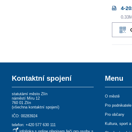
4-20
0.33
Kontaktní spojení
Menu
statutární město Zlín
O městě
náměstí Míru 12
760 01 Zlín
Pro podnikatele
(
všechna kontaktní spojení
)
Pro občany
IČO: 00283924
Kultura, sport a
telefon:
+420 577 630 111
infolinka s online přepisem řeči pro osoby s