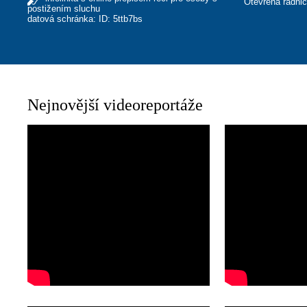
Otevřená radni
postižením sluchu
datová schránka: ID: 5ttb7bs
Nejnovější videoreportáže