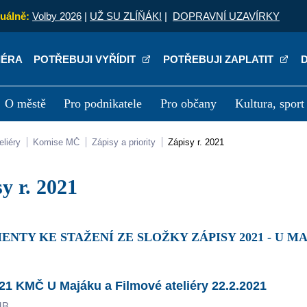
uálně:
Volby 2026
|
UŽ SU ZLÍŇÁK!
|
DOPRAVNÍ UZAVÍRKY
IÉRA
POTŘEBUJI VYŘÍDIT
POTŘEBUJI ZAPLATIT
O městě
Pro podnikatele
Pro občany
Kultura, sport
a
Kariéra
P
eliéry
Komise MČ
Zápisy a priority
Zápisy r. 2021
sy r. 2021
ENTY KE STAŽENÍ ZE SLOŽKY ZÁPISY 2021 - U 
21 KMČ U Majáku a Filmové ateliéry 22.2.2021
MB