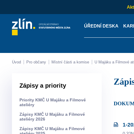
Akt
ÚŘEDNÍ DESKA
KAR
Kontakty
Úřední desk
Úvod
Pro občany
Místní části a komise
U Majáku a Filmové at
Zápi
Zápisy a priority
Priority KMČ U Majáku a Filmové
DOKUM
ateliéry
Zápisy KMČ U Majáku a Filmové
ateliéry 2026
1-20
Zápisy KMČ U Majáku a Filmové
ateliéry 2025
0.32