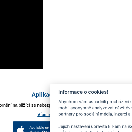
Informace o cookies!
Aplikace Mobilní rozhlas
Abychom vám usnadnili procházení s
rnění na blížící se nebezpečí, odstávky, poruchy a výpadky energií,
mohli anonymně analyzovat návštěvno
partnery pro sociální média, inzerci a
Více informací o aplikaci
Jejich nastavení upravíte klikem na i