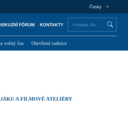
Česky
DISKUZNÍ FÓRUM
KONTAKTY
 a volný čas
Otevřená radnice
otřebuji vyřídit
Potřebuji zaplatit
MAJÁKU A FILMOVÉ ATELIÉRY