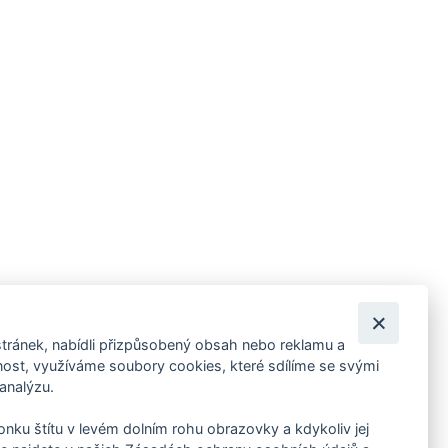
tránek, nabídli přizpůsobený obsah nebo reklamu a
 ankety, pozvánky na kulturní a sportovní akce?
st, využíváme soubory cookies, které sdílíme se svými
 analýzu.
konku štítu v levém dolním rohu obrazovky a kdykoliv jej