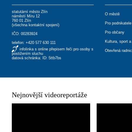
statutární město Zlín
O městě
náměstí Míru 12
760 01 Zlín
Pro podnikatele
(
všechna kontaktní spojení
)
Pro občany
IČO: 00283924
Kultura, sport a
telefon:
+420 577 630 111
infolinka s online přepisem řeči pro osoby s
Otevřená radni
postižením sluchu
datová schránka: ID: 5ttb7bs
Nejnovější videoreportáže