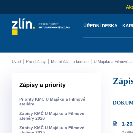
Akt
ÚŘEDNÍ DESKA
KAR
Kontakty
Úřední desk
Úvod
Pro občany
Místní části a komise
U Majáku a Filmové at
Zápi
Zápisy a priority
Priority KMČ U Majáku a Filmové
DOKUM
ateliéry
Zápisy KMČ U Majáku a Filmové
ateliéry 2026
1-20
Zápisy KMČ U Majáku a Filmové
ateliéry 2025
0.06