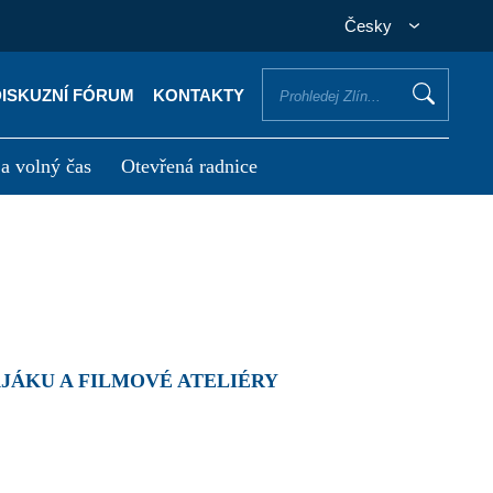
Česky
DISKUZNÍ FÓRUM
KONTAKTY
 a volný čas
Otevřená radnice
otřebuji vyřídit
Potřebuji zaplatit
MAJÁKU A FILMOVÉ ATELIÉRY