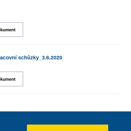
okument
pracovní schůzky_3.6.2020
okument