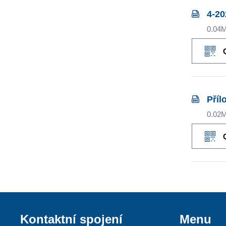
4-20
0.04
Příl
0.02
Kontaktní spojení
Menu