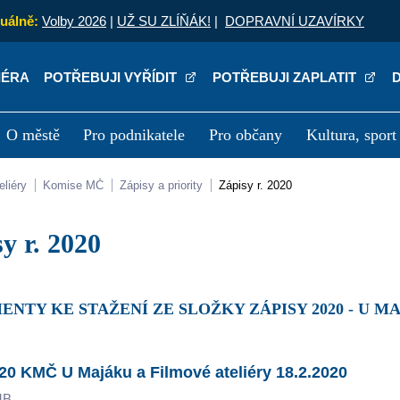
uálně:
Volby 2026
|
UŽ SU ZLÍŇÁK!
|
DOPRAVNÍ UZAVÍRKY
IÉRA
POTŘEBUJI VYŘÍDIT
POTŘEBUJI ZAPLATIT
O městě
Pro podnikatele
Pro občany
Kultura, sport
a
Kariéra
P
eliéry
Komise MČ
Zápisy a priority
Zápisy r. 2020
sy r. 2020
ENTY KE STAŽENÍ ZE SLOŽKY ZÁPISY 2020 - U 
20 KMČ U Majáku a Filmové ateliéry 18.2.2020
MB