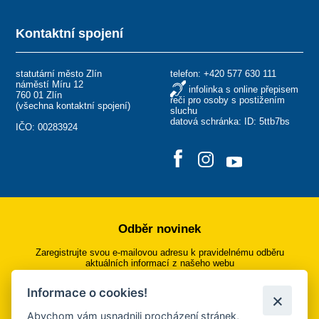
Kontaktní spojení
statutární město Zlín
telefon:
+420 577 630 111
náměstí Míru 12
infolinka s online přepisem
760 01 Zlín
řeči pro osoby s postižením
(
všechna kontaktní spojení
)
sluchu
datová schránka: ID: 5ttb7bs
IČO: 00283924
Odběr novinek
Zaregistrujte svou e-mailovou adresu k pravidelnému odběru
aktuálních informací z našeho webu
Informace o cookies!
Přihlásit se k odběru
Abychom vám usnadnili procházení stránek,