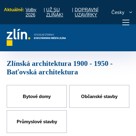
Aktuálně:
Volby
|
UŽ SU
|
DOPRAVNÍ
Česky
2026
ZLÍŇÁK!
UZAVÍRKY
našeho města
Zlínská architektura 1900 - 1950 - Baťovská architektura
otřebuji vyřídit
Potřebuji zaplatit
Diskuzní fór
Zlínská architektura 1900 - 1950 -
Baťovská architektura
Bytové domy
Občanské stavby
Průmyslové stavby