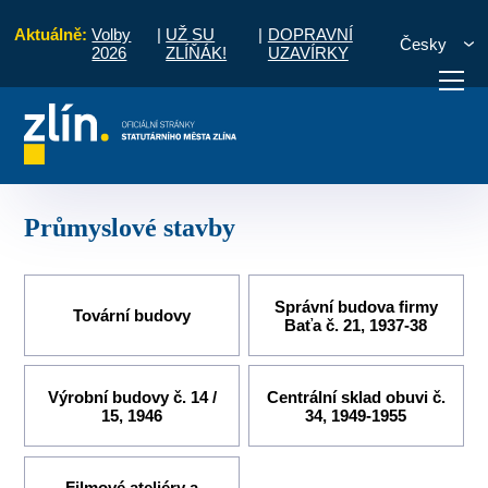
Aktuálně:
Volby
|
UŽ SU
|
DOPRAVNÍ
Česky
2026
ZLÍŇÁK!
UZAVÍRKY
á architektura 1900 - 1950 - Baťovská architektura
Průmyslové stavby
otřebuji vyřídit
Potřebuji zaplatit
Diskuzní fór
Průmyslové stavby
Správní budova firmy
Tovární budovy
Baťa č. 21, 1937-38
Výrobní budovy č. 14 /
Centrální sklad obuvi č.
15, 1946
34, 1949-1955
Filmové ateliéry a