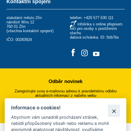
Kontaktní spojení
statutární město Zlín
telefon:
+420 577 630 111
náměstí Míru 12
infolinka s online přepisem
760 01 Zlín
řeči pro osoby s postižením
(
všechna kontaktní spojení
)
sluchu
datová schránka: ID: 5ttb7bs
IČO: 00283924
Odběr novinek
Zaregistrujte svou e-mailovou adresu k pravidelnému odběru
aktuálních informací z našeho webu
Informace o cookies!
Přihlásit se k odběru
Abychom vám usnadnili procházení stránek,
nabídli přizpůsobený obsah nebo reklamu a mohli
anonymně analyzovat návštěvnost, využíváme