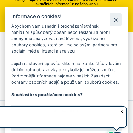
aktuálních informací z našeho webu
Informace o cookies!
Přihlásit se k odběru
Abychom vám usnadnili procházení stránek,
nabídli přizpůsobený obsah nebo reklamu a mohli
anonymně analyzovat návštěvnost, využíváme
Aplikace Mobilní rozhlas
soubory cookies, které sdílíme se svými partnery pro
sociální média, inzerci a analýzu.
Chcete dostávat do svého mobilu či mailu upozornění na
blížící se nebezpečí, odstávky, poruchy a výpadky energií,
Jejich nastavení upravíte klikem na ikonku štítu v levém
ankety, pozvánky na kulturní a sportovní akce?
dolním rohu obrazovky a kdykoliv jej můžete změnit.
Více informací o aplikaci
Podrobnější informace najdete v našich Zásadách
ochrany osobních údajů a používání souborů cookies.
Souhlasíte s používáním cookies?
© 2026 Magistrát města Zlína
Prohlášení o používání cookies
Ano, souhlasím
všechna práva vyhrazena
Ochrana osobních údajů
Prohlášení o přístupnosti
Podněty k webovým stránkám
Kontakt:
webmaster@zlin.eu
Nesouhlasím