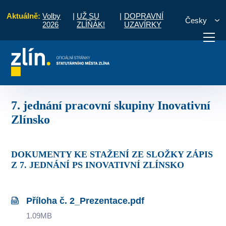
Aktuálně:
Volby
|
UŽ SU
|
DOPRAVNÍ
Česky
2026
ZLÍŇÁK!
UZAVÍRKY
nsko
Zápisy z jednání pracovní skupiny
7. jednání pracovní skupiny Inov
otřebuji vyřídit
Potřebuji zaplatit
Diskuzní fór
7. jednání pracovní skupiny Inovativní
Zlínsko
DOKUMENTY KE STAŽENÍ ZE SLOŽKY ZÁPIS
Z 7. JEDNÁNÍ PS INOVATIVNÍ ZLÍNSKO
Příloha č. 2_Prezentace.pdf
1.09MB