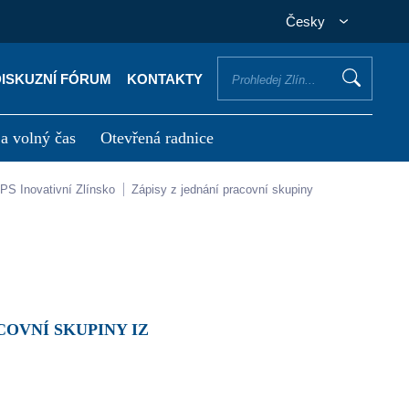
Česky
DISKUZNÍ FÓRUM
KONTAKTY
 a volný čas
Otevřená radnice
otřebuji vyřídit
Potřebuji zaplatit
PS Inovativní Zlínsko
Zápisy z jednání pracovní skupiny
COVNÍ SKUPINY IZ