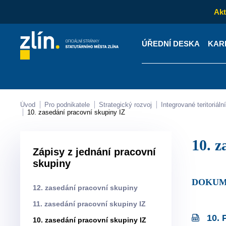
Akt
ÚŘEDNÍ DESKA
KAR
Kontakty
Úřední desk
Úvod
Pro podnikatele
Strategický rozvoj
Integrované teritoriá
10. zasedání pracovní skupiny IZ
10. 
Zápisy z jednání pracovní
skupiny
DOKUM
12. zasedání pracovní skupiny
11. zasedání pracovní skupiny IZ
10. 
10. zasedání pracovní skupiny IZ