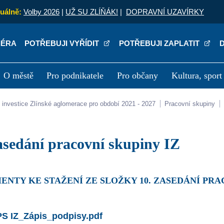
uálně:
Volby 2026
|
UŽ SU ZLÍŇÁK!
|
DOPRAVNÍ UZAVÍRKY
IÉRA
POTŘEBUJI VYŘÍDIT
POTŘEBUJI ZAPLATIT
O městě
Pro podnikatele
Pro občany
Kultura, sport
a
Kariéra
P
lní investice Zlínské aglomerace pro období 2021 - 2027
Pracovní skupiny
zasedání pracovní skupiny IZ
ENTY KE STAŽENÍ ZE SLOŽKY 10. ZASEDÁNÍ PRA
PS IZ_Zápis_podpisy.pdf