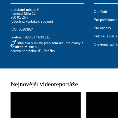
statutární město Zlín
O městě
náměstí Míru 12
760 01 Zlín
Pro podnikatele
(
všechna kontaktní spojení
)
Pro občany
IČO: 00283924
Kultura, sport a
telefon:
+420 577 630 111
infolinka s online přepisem řeči pro osoby s
Otevřená radni
postižením sluchu
datová schránka: ID: 5ttb7bs
Nejnovější videoreportáže