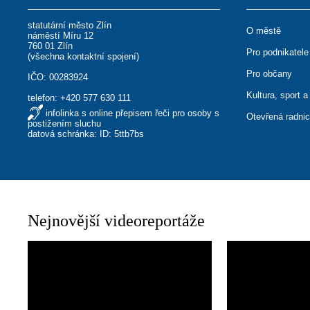
statutární město Zlín
O městě
náměstí Míru 12
760 01 Zlín
Pro podnikatele
(
všechna kontaktní spojení
)
Pro občany
IČO: 00283924
Kultura, sport a
telefon:
+420 577 630 111
infolinka s online přepisem řeči pro osoby s
Otevřená radni
postižením sluchu
datová schránka: ID: 5ttb7bs
Nejnovější videoreportáže