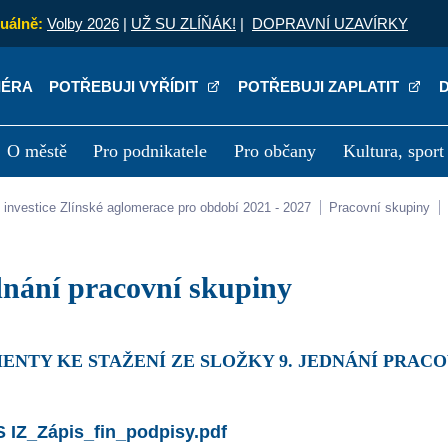
uálně:
Volby 2026
|
UŽ SU ZLÍŇÁK!
|
DOPRAVNÍ UZAVÍRKY
IÉRA
POTŘEBUJI VYŘÍDIT
POTŘEBUJI ZAPLATIT
O městě
Pro podnikatele
Pro občany
Kultura, sport
a
Kariéra
P
lní investice Zlínské aglomerace pro období 2021 - 2027
Pracovní skupiny
jednání pracovní skupiny
ENTY KE STAŽENÍ ZE SLOŽKY 9. JEDNÁNÍ PRACO
S IZ_Zápis_fin_podpisy.pdf