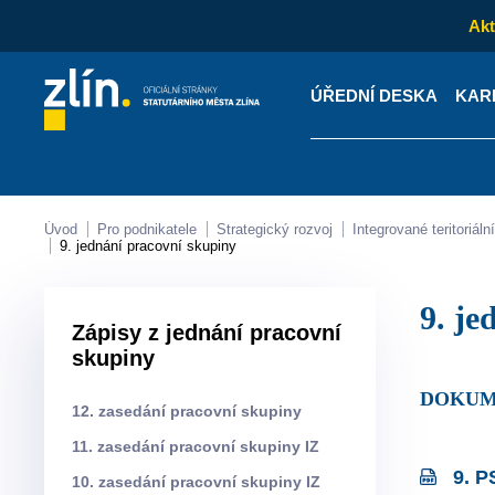
Akt
ÚŘEDNÍ DESKA
KAR
Kontakty
Úřední desk
Úvod
Pro podnikatele
Strategický rozvoj
Integrované teritoriá
9. jednání pracovní skupiny
9. 
Zápisy z jednání pracovní
skupiny
DOKUM
12. zasedání pracovní skupiny
11. zasedání pracovní skupiny IZ
9. P
10. zasedání pracovní skupiny IZ