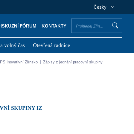
Česky
DISKUZNÍ FÓRUM
KONTAKTY
 a volný čas
Otevřená radnice
otřebuji vyřídit
Potřebuji zaplatit
PS Inovativní Zlínsko
Zápisy z jednání pracovní skupiny
VNÍ SKUPINY IZ