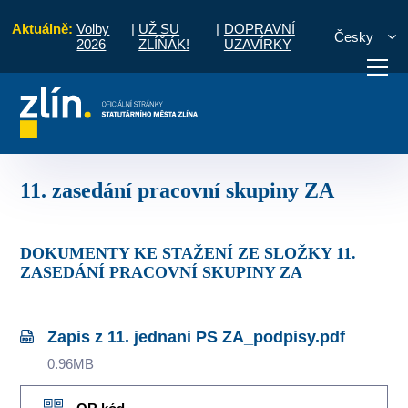
Aktuálně:
Volby
|
UŽ SU
|
DOPRAVNÍ
Česky
2026
ZLÍŇÁK!
UZAVÍRKY
race
Zápisy z jednání pracovní skupiny
11. zasedání pracovní skupiny 
otřebuji vyřídit
Potřebuji zaplatit
Diskuzní fór
11. zasedání pracovní skupiny ZA
DOKUMENTY KE STAŽENÍ ZE SLOŽKY 11.
ZASEDÁNÍ PRACOVNÍ SKUPINY ZA
Zapis z 11. jednani PS ZA_podpisy.pdf
0.96MB