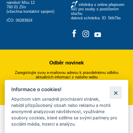
náměstí Míru 12
infolinka s online přepisem
760 01 Zlín
řeči pro osoby s postižením
(
všechna kontaktní spojení
)
sluchu
datová schránka: ID: 5ttb7bs
IČO: 00283924
Odběr novinek
Zaregistrujte svou e-mailovou adresu k pravidelnému odběru
aktuálních informací z našeho webu
Informace o cookies!
Přihlásit se k odběru
Abychom vám usnadnili procházení stránek,
nabídli přizpůsobený obsah nebo reklamu a mohli
anonymně analyzovat návštěvnost, využíváme
Aplikace Mobilní rozhlas
soubory cookies, které sdílíme se svými partnery pro
sociální média, inzerci a analýzu.
Chcete dostávat do svého mobilu či mailu upozornění na
blížící se nebezpečí, odstávky, poruchy a výpadky energií,