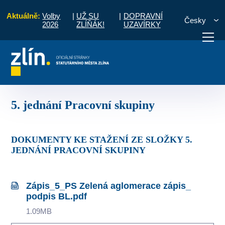
Aktuálně:
Volby
|
UŽ SU
|
DOPRAVNÍ
Česky
2026
ZLÍŇÁK!
UZAVÍRKY
race
Zápisy z jednání pracovní skupiny
5. jednání Pracovní skupiny
otřebuji vyřídit
Potřebuji zaplatit
Diskuzní fór
5. jednání Pracovní skupiny
DOKUMENTY KE STAŽENÍ ZE SLOŽKY 5.
JEDNÁNÍ PRACOVNÍ SKUPINY
Zápis_5_PS Zelená aglomerace zápis_
podpis BL.pdf
1.09MB