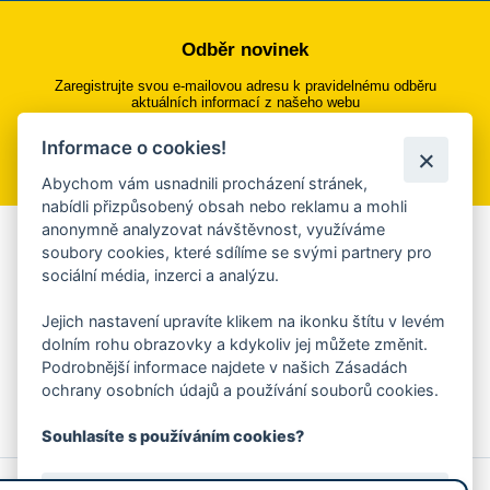
Odběr novinek
Zaregistrujte svou e-mailovou adresu k pravidelnému odběru
aktuálních informací z našeho webu
Informace o cookies!
Přihlásit se k odběru
Abychom vám usnadnili procházení stránek,
nabídli přizpůsobený obsah nebo reklamu a mohli
anonymně analyzovat návštěvnost, využíváme
Aplikace Mobilní rozhlas
soubory cookies, které sdílíme se svými partnery pro
sociální média, inzerci a analýzu.
Chcete dostávat do svého mobilu či mailu upozornění na
blížící se nebezpečí, odstávky, poruchy a výpadky energií,
Jejich nastavení upravíte klikem na ikonku štítu v levém
ankety, pozvánky na kulturní a sportovní akce?
dolním rohu obrazovky a kdykoliv jej můžete změnit.
Více informací o aplikaci
Podrobnější informace najdete v našich Zásadách
ochrany osobních údajů a používání souborů cookies.
Souhlasíte s používáním cookies?
© 2026 Magistrát města Zlína
Prohlášení o používání cookies