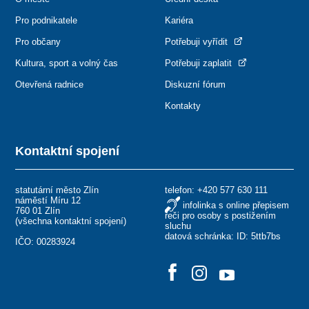
Pro podnikatele
Kariéra
Pro občany
Potřebuji vyřídit
Kultura, sport a volný čas
Potřebuji zaplatit
Otevřená radnice
Diskuzní fórum
Kontakty
Kontaktní spojení
statutární město Zlín
telefon:
+420 577 630 111
náměstí Míru 12
infolinka s online přepisem
760 01 Zlín
řeči pro osoby s postižením
(
všechna kontaktní spojení
)
sluchu
datová schránka: ID: 5ttb7bs
IČO: 00283924