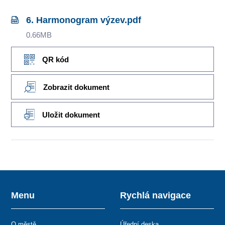
6. Harmonogram výzev.pdf
0.66MB
QR kód
Zobrazit dokument
Uložit dokument
Menu
Rychlá navigace
O městě
Úřední deska