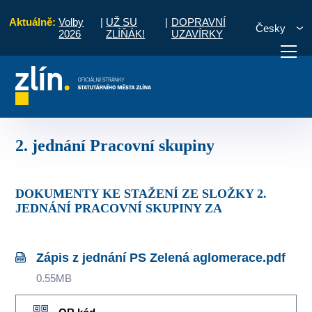
Aktuálně:
Volby
|
UŽ SU
|
DOPRAVNÍ
Česky
2026
ZLÍŇÁK!
UZAVÍRKY
race
Zápisy z jednání pracovní skupiny
2. jednání Pracovní skupiny
otřebuji vyřídit
Potřebuji zaplatit
Diskuzní fór
2. jednání Pracovní skupiny
DOKUMENTY KE STAŽENÍ ZE SLOŽKY 2.
JEDNÁNÍ PRACOVNÍ SKUPINY ZA
Zápis z jednání PS Zelená aglomerace.pdf
0.55MB