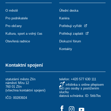
O městě
Úřední deska
Pro podnikatele
Kariéra
Pro občany
Potřebuji vyřídit
Kultura, sport a volný čas
Potřebuji zaplatit
Otevřená radnice
Diskuzní fórum
Kontakty
Kontaktní spojení
statutární město Zlín
telefon:
+420 577 630 111
náměstí Míru 12
infolinka s online přepisem
760 01 Zlín
řeči pro osoby s postižením
(
všechna kontaktní spojení
)
sluchu
datová schránka: ID: 5ttb7bs
IČO: 00283924