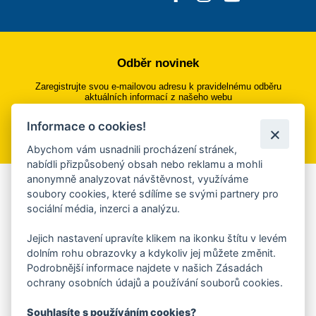
Odběr novinek
Zaregistrujte svou e-mailovou adresu k pravidelnému odběru
aktuálních informací z našeho webu
Informace o cookies!
Přihlásit se k odběru
Abychom vám usnadnili procházení stránek,
nabídli přizpůsobený obsah nebo reklamu a mohli
anonymně analyzovat návštěvnost, využíváme
Aplikace Mobilní rozhlas
soubory cookies, které sdílíme se svými partnery pro
sociální média, inzerci a analýzu.
Chcete dostávat do svého mobilu či mailu upozornění na
blížící se nebezpečí, odstávky, poruchy a výpadky energií,
Jejich nastavení upravíte klikem na ikonku štítu v levém
ankety, pozvánky na kulturní a sportovní akce?
dolním rohu obrazovky a kdykoliv jej můžete změnit.
Více informací o aplikaci
Podrobnější informace najdete v našich Zásadách
ochrany osobních údajů a používání souborů cookies.
Souhlasíte s používáním cookies?