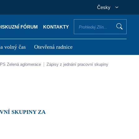
Česky
DISKUZNÍ FÓRUM
KONTAKTY
 a volný čas
Otevřená radnice
otřebuji vyřídit
Potřebuji zaplatit
PS Zelená aglomerace
Zápisy z jednání pracovní skupiny
VNÍ SKUPINY ZA