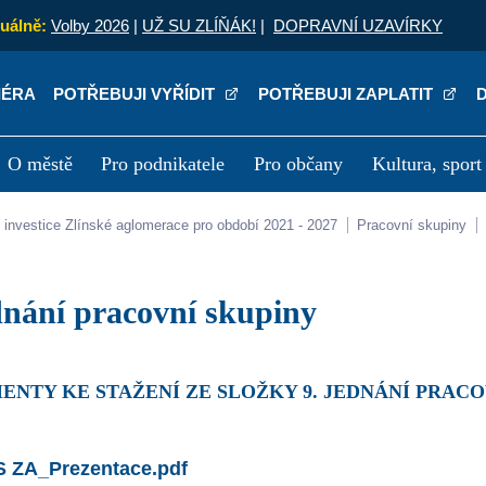
uálně:
Volby 2026
|
UŽ SU ZLÍŇÁK!
|
DOPRAVNÍ UZAVÍRKY
IÉRA
POTŘEBUJI VYŘÍDIT
POTŘEBUJI ZAPLATIT
O městě
Pro podnikatele
Pro občany
Kultura, sport
a
Kariéra
P
lní investice Zlínské aglomerace pro období 2021 - 2027
Pracovní skupiny
jednání pracovní skupiny
ENTY KE STAŽENÍ ZE SLOŽKY 9. JEDNÁNÍ PRACO
S ZA_Prezentace.pdf