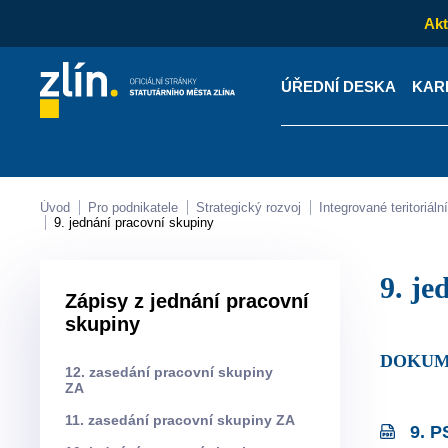
Akt
ÚŘEDNÍ DESKA
KAR
Kontakty
Úřední desk
Úvod
Pro podnikatele
Strategický rozvoj
Integrované teritoriá
9. jednání pracovní skupiny
9. 
Zápisy z jednání pracovní
skupiny
DOKUM
12. zasedání pracovní skupiny
ZA
11. zasedání pracovní skupiny ZA
9. P