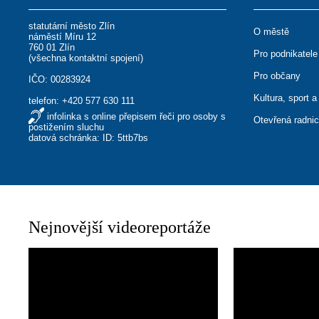
statutární město Zlín
O městě
náměstí Míru 12
760 01 Zlín
Pro podnikatele
(
všechna kontaktní spojení
)
Pro občany
IČO: 00283924
Kultura, sport a
telefon:
+420 577 630 111
infolinka s online přepisem řeči pro osoby s
Otevřená radni
postižením sluchu
datová schránka: ID: 5ttb7bs
Nejnovější videoreportáže