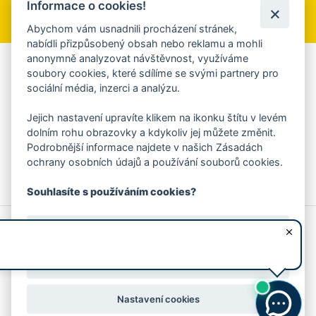
Informace o cookies!
Přihlásit se k odběru
Abychom vám usnadnili procházení stránek,
nabídli přizpůsobený obsah nebo reklamu a mohli
anonymně analyzovat návštěvnost, využíváme
Aplikace Mobilní rozhlas
soubory cookies, které sdílíme se svými partnery pro
sociální média, inzerci a analýzu.
Chcete dostávat do svého mobilu či mailu upozornění na
blížící se nebezpečí, odstávky, poruchy a výpadky energií,
Jejich nastavení upravíte klikem na ikonku štítu v levém
ankety, pozvánky na kulturní a sportovní akce?
dolním rohu obrazovky a kdykoliv jej můžete změnit.
Více informací o aplikaci
Podrobnější informace najdete v našich Zásadách
ochrany osobních údajů a používání souborů cookies.
Souhlasíte s používáním cookies?
© 2026 Magistrát města Zlína
Prohlášení o používání cookies
Ano, souhlasím
všechna práva vyhrazena
Ochrana osobních údajů
Prohlášení o přístupnosti
Podněty k webovým stránkám
Kontakt:
webmaster@zlin.eu
Nesouhlasím
Nastavení cookies