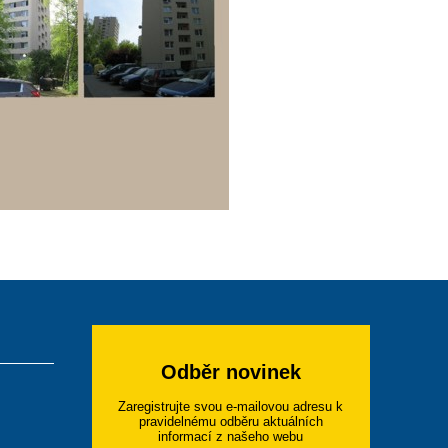
Odběr novinek
Zaregistrujte svou e-mailovou adresu k
pravidelnému odběru aktuálních
informací z našeho webu