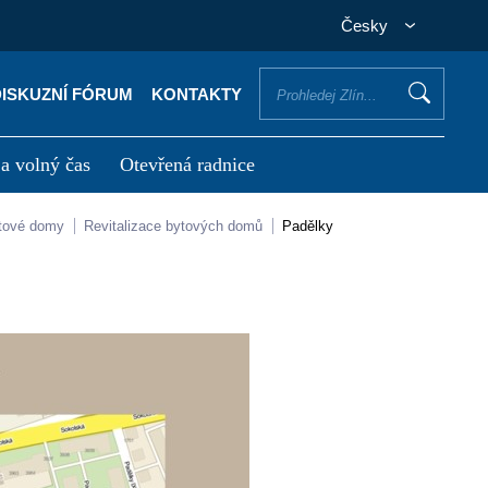
Česky
DISKUZNÍ FÓRUM
KONTAKTY
 a volný čas
Otevřená radnice
otřebuji vyřídit
Potřebuji zaplatit
ytové domy
Revitalizace bytových domů
Padělky