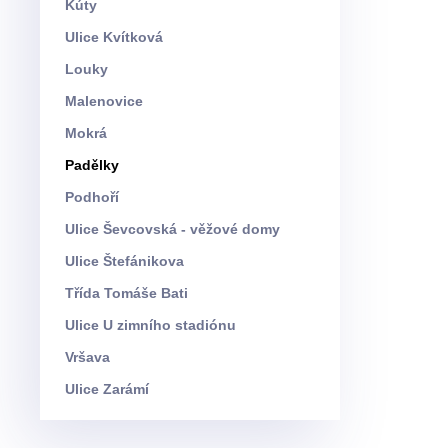
Kúty
Ulice Kvítková
Louky
Malenovice
Mokrá
Padělky
Podhoří
Ulice Ševcovská - věžové domy
Ulice Štefánikova
Třída Tomáše Bati
Ulice U zimního stadiónu
Vršava
Ulice Zarámí