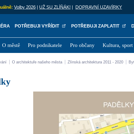
uálně:
Volby 2026
|
UŽ SU ZLÍŇÁK!
|
DOPRAVNÍ UZAVÍRKY
IÉRA
POTŘEBUJI VYŘÍDIT
POTŘEBUJI ZAPLATIT
O městě
Pro podnikatele
Pro občany
Kultura, sport
a
Kariéra
P
vání
O architektuře našeho města
Zlínská architektura 2011 - 2020
B
lky