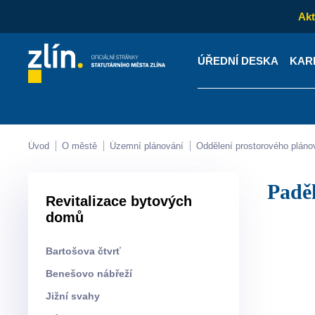
Akt
ÚŘEDNÍ DESKA
KAR
Kontakty
Úřední desk
Úvod
O městě
Územní plánování
Oddělení prostorového pláno
Padě
Revitalizace bytových
domů
Bartošova čtvrť
Benešovo nábřeží
Jižní svahy