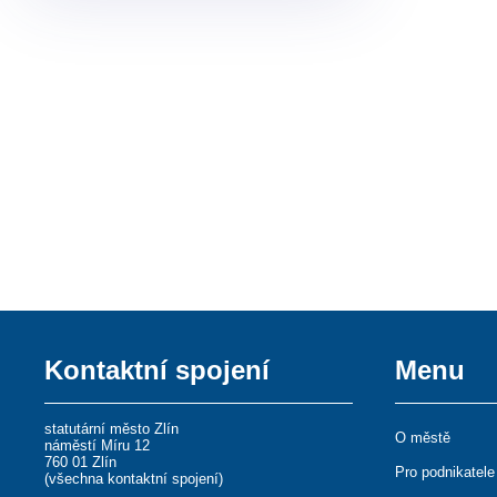
Kontaktní spojení
Menu
statutární město Zlín
O městě
náměstí Míru 12
760 01 Zlín
Pro podnikatele
(
všechna kontaktní spojení
)