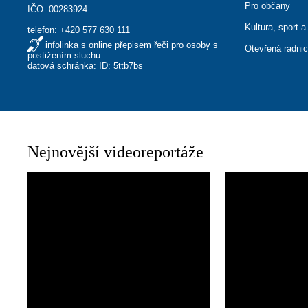
Pro občany
IČO: 00283924
Kultura, sport a
telefon:
+420 577 630 111
infolinka s online přepisem řeči pro osoby s
Otevřená radni
postižením sluchu
datová schránka: ID: 5ttb7bs
Nejnovější videoreportáže