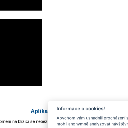
Informace o cookies!
Aplikace Mobilní rozhlas
Abychom vám usnadnili procházení s
rnění na blížící se nebezpečí, odstávky, poruchy a výpadky energií,
mohli anonymně analyzovat návštěvno