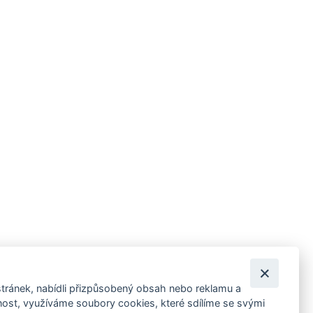
tránek, nabídli přizpůsobený obsah nebo reklamu a
 ankety, pozvánky na kulturní a sportovní akce?
st, využíváme soubory cookies, které sdílíme se svými