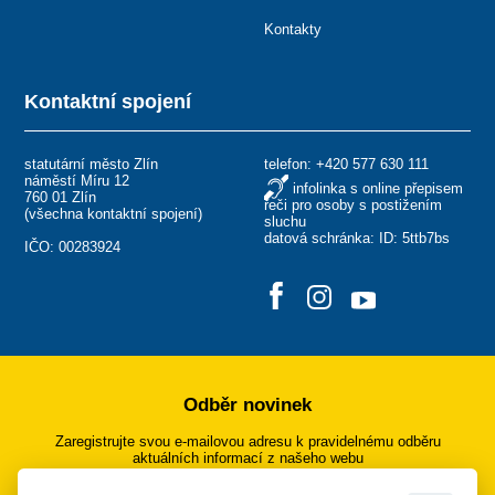
Kontakty
Kontaktní spojení
statutární město Zlín
telefon:
+420 577 630 111
náměstí Míru 12
infolinka s online přepisem
760 01 Zlín
řeči pro osoby s postižením
(
všechna kontaktní spojení
)
sluchu
datová schránka: ID: 5ttb7bs
IČO: 00283924
Odběr novinek
Zaregistrujte svou e-mailovou adresu k pravidelnému odběru
aktuálních informací z našeho webu