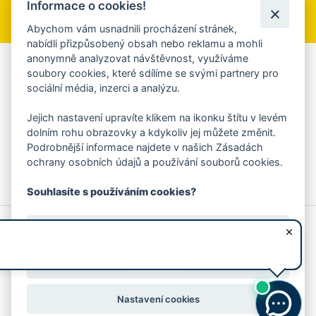
Informace o cookies!
Přihlásit se k odběru
Abychom vám usnadnili procházení stránek,
nabídli přizpůsobený obsah nebo reklamu a mohli
anonymně analyzovat návštěvnost, využíváme
Aplikace Mobilní rozhlas
soubory cookies, které sdílíme se svými partnery pro
sociální média, inzerci a analýzu.
Chcete dostávat do svého mobilu či mailu upozornění na
blížící se nebezpečí, odstávky, poruchy a výpadky energií,
Jejich nastavení upravíte klikem na ikonku štítu v levém
ankety, pozvánky na kulturní a sportovní akce?
dolním rohu obrazovky a kdykoliv jej můžete změnit.
Více informací o aplikaci
Podrobnější informace najdete v našich Zásadách
ochrany osobních údajů a používání souborů cookies.
Souhlasíte s používáním cookies?
© 2026 Magistrát města Zlína
Prohlášení o používání cookies
Ano, souhlasím
všechna práva vyhrazena
Ochrana osobních údajů
Prohlášení o přístupnosti
Podněty k webovým stránkám
Kontakt:
webmaster@zlin.eu
Nesouhlasím
Nastavení cookies