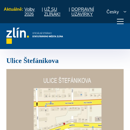
Aktuálně:
Volby
|
UŽ SU
|
DOPRAVNÍ
Česky
2026
ZLÍŇÁK!
UZAVÍRKY
020
Bytové domy
Revitalizace bytových domů
Ulice Štefánikova
otřebuji vyřídit
Potřebuji zaplatit
Diskuzní fór
Ulice Štefánikova