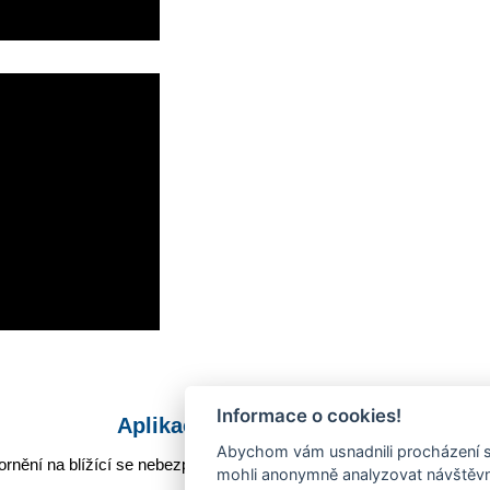
Informace o cookies!
Aplikace Mobilní rozhlas
Abychom vám usnadnili procházení s
rnění na blížící se nebezpečí, odstávky, poruchy a výpadky energií,
mohli anonymně analyzovat návštěvno