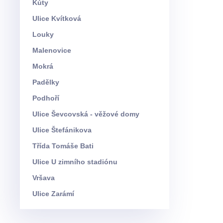
Kúty
Ulice Kvítková
Louky
Malenovice
Mokrá
Padělky
Podhoří
Ulice Ševcovská - věžové domy
Ulice Štefánikova
Třída Tomáše Bati
Ulice U zimního stadiónu
Vršava
Ulice Zarámí