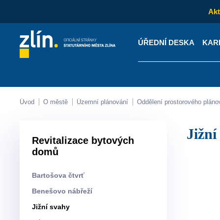
Akt
ÚŘEDNÍ DESKA
KAR
Kontakty
Úřední desk
Úvod
O městě
Územní plánování
Oddělení prostorového pláno
Jižn
Revitalizace bytových
domů
Bartošova čtvrť
Benešovo nábřeží
Jižní svahy