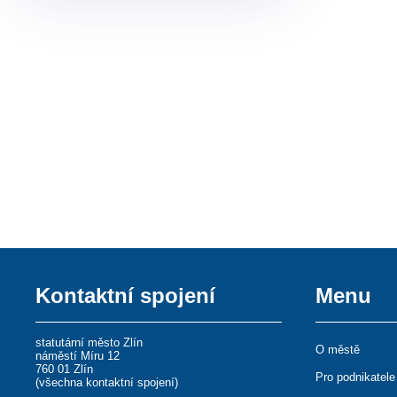
Kontaktní spojení
Menu
statutární město Zlín
O městě
náměstí Míru 12
760 01 Zlín
Pro podnikatele
(
všechna kontaktní spojení
)