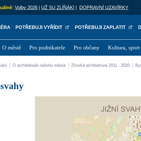
uálně:
Volby 2026
|
UŽ SU ZLÍŇÁK!
|
DOPRAVNÍ UZAVÍRKY
IÉRA
POTŘEBUJI VYŘÍDIT
POTŘEBUJI ZAPLATIT
O městě
Pro podnikatele
Pro občany
Kultura, sport
a
Kariéra
P
vání
O architektuře našeho města
Zlínská architektura 2011 - 2020
B
í svahy