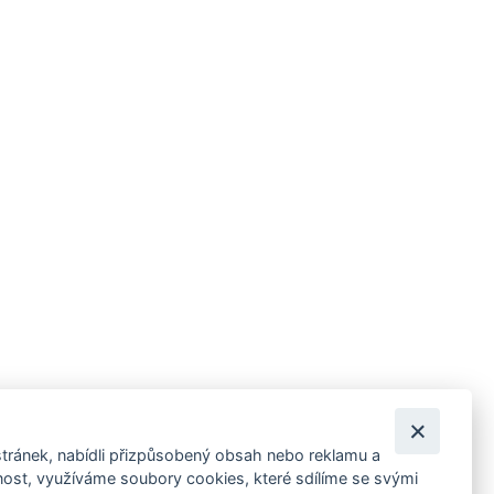
tránek, nabídli přizpůsobený obsah nebo reklamu a
 ankety, pozvánky na kulturní a sportovní akce?
st, využíváme soubory cookies, které sdílíme se svými