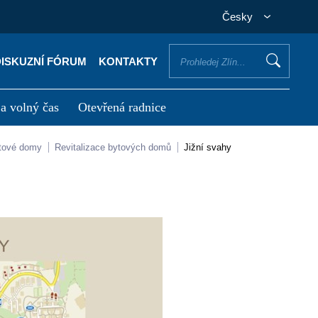
Česky
DISKUZNÍ FÓRUM
KONTAKTY
 a volný čas
Otevřená radnice
otřebuji vyřídit
Potřebuji zaplatit
ytové domy
Revitalizace bytových domů
Jižní svahy