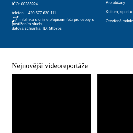
Pro občany
IČO: 00283924
Kultura, sport a
telefon:
+420 577 630 111
infolinka s online přepisem řeči pro osoby s
Otevřená radni
postižením sluchu
datová schránka: ID: 5ttb7bs
Nejnovější videoreportáže