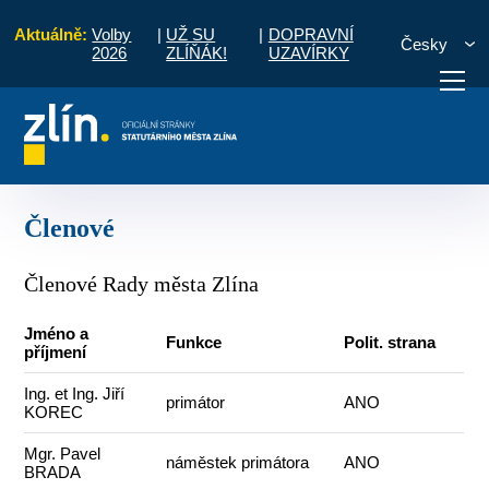
Aktuálně:
Volby
|
UŽ SU
|
DOPRAVNÍ
Česky
2026
ZLÍŇÁK!
UZAVÍRKY
Úvod
Pro občany
Volené orgány
Rada města Zlína
Členové
otřebuji vyřídit
Potřebuji zaplatit
Diskuzní fór
Členové
Členové Rady města Zlína
Jméno a
Funkce
Polit. strana
příjmení
Ing. et Ing. Jiří
primátor
ANO
KOREC
Mgr. Pavel
náměstek primátora
ANO
BRADA