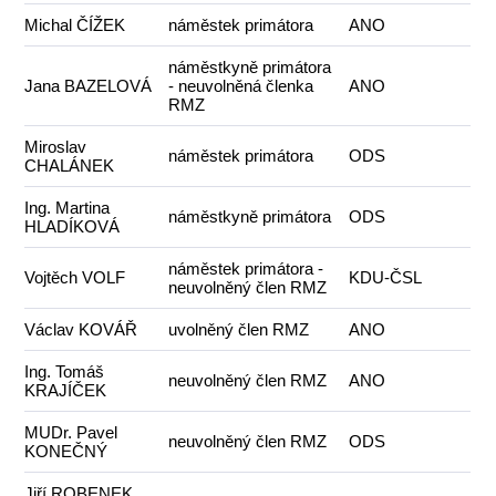
Michal ČÍŽEK
náměstek primátora
ANO
náměstkyně primátora
Jana BAZELOVÁ
- neuvolněná členka
ANO
RMZ
Miroslav
náměstek primátora
ODS
CHALÁNEK
Ing. Martina
náměstkyně primátora
ODS
HLADÍKOVÁ
náměstek primátora -
Vojtěch VOLF
KDU-ČSL
neuvolněný člen RMZ
Václav KOVÁŘ
uvolněný člen RMZ
ANO
Ing. Tomáš
neuvolněný člen RMZ
ANO
KRAJÍČEK
MUDr. Pavel
neuvolněný člen RMZ
ODS
KONEČNÝ
Jiří ROBENEK,