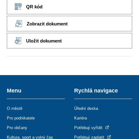
QR kód
Zobrazit dokument
Uložit dokument
Menu
Rychlá navigace
O městě
Úřední deska
Pro podnikatele
Kariéra
Pro občany
Potřebuji vyřídit
Kultura, sport a volný čas
Potřebuji zaplatit