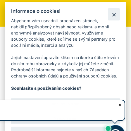
Informace o cookies!
Přihlásit se k odběru
Abychom vám usnadnili procházení stránek,
nabídli přizpůsobený obsah nebo reklamu a mohli
anonymně analyzovat návštěvnost, využíváme
Aplikace Mobilní rozhlas
soubory cookies, které sdílíme se svými partnery pro
sociální média, inzerci a analýzu.
Chcete dostávat do svého mobilu či mailu upozornění na
blížící se nebezpečí, odstávky, poruchy a výpadky energií,
Jejich nastavení upravíte klikem na ikonku štítu v levém
ankety, pozvánky na kulturní a sportovní akce?
dolním rohu obrazovky a kdykoliv jej můžete změnit.
Více informací o aplikaci
Podrobnější informace najdete v našich Zásadách
ochrany osobních údajů a používání souborů cookies.
Souhlasíte s používáním cookies?
© 2026 Magistrát města Zlína
Prohlášení o používání cookies
Ano, souhlasím
všechna práva vyhrazena
Ochrana osobních údajů
Prohlášení o přístupnosti
Podněty k webovým stránkám
Kontakt:
webmaster@zlin.eu
Nesouhlasím