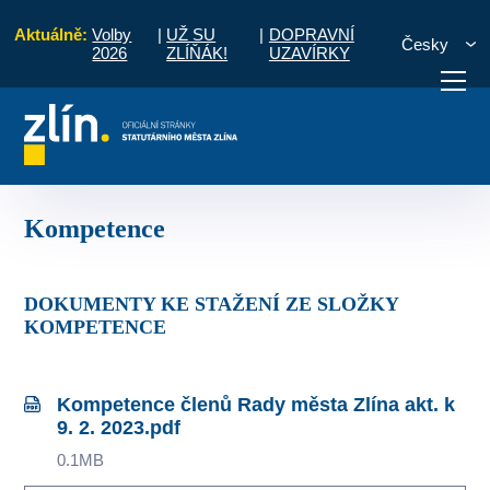
Aktuálně:
Volby
|
UŽ SU
|
DOPRAVNÍ
Česky
2026
ZLÍŇÁK!
UZAVÍRKY
Úvod
Pro občany
Volené orgány
Rada města Zlína
Kompetence
otřebuji vyřídit
Potřebuji zaplatit
Diskuzní fór
Kompetence
DOKUMENTY KE STAŽENÍ ZE SLOŽKY
KOMPETENCE
Kompetence členů Rady města Zlína akt. k
9. 2. 2023.pdf
0.1MB