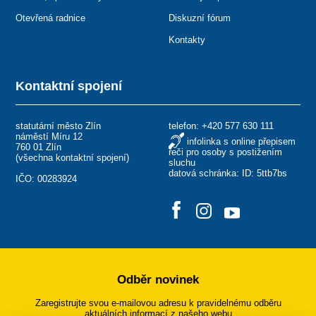
Otevřená radnice
Diskuzní fórum
Kontakty
Kontaktní spojení
statutární město Zlín
telefon:
+420 577 630 111
náměstí Míru 12
infolinka s online přepisem
760 01 Zlín
řeči pro osoby s postižením
(
všechna kontaktní spojení
)
sluchu
datová schránka: ID: 5ttb7bs
IČO: 00283924
Odběr novinek
Zaregistrujte svou e-mailovou adresu k pravidelnému odběru
aktuálních informací z našeho webu