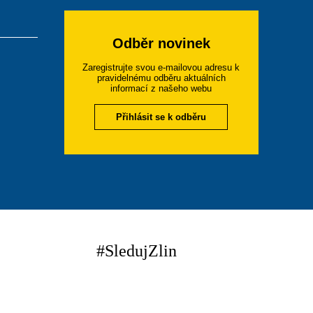
Odběr novinek
Zaregistrujte svou e-mailovou adresu k
pravidelnému odběru aktuálních
informací z našeho webu
Přihlásit se k odběru
#SledujZlin