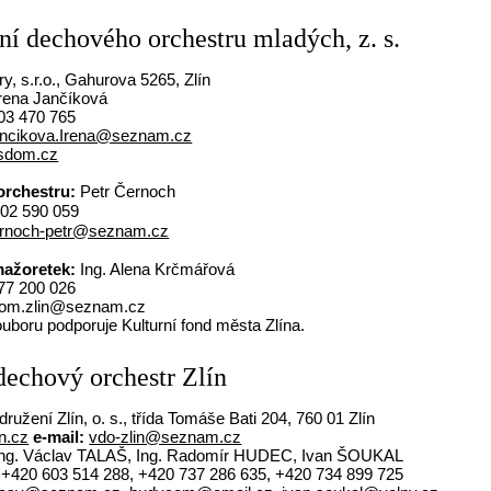
ní dechového orchestru mladých, z. s.
y, s.r.o., Gahurova 5265, Zlín
rena Jančíková
03 470 765
ncikova.Irena@seznam.cz
sdom.cz
orchestru:
Petr Černoch
02 590 059
rnoch-petr@seznam.cz
mažoretek:
Ing. Alena Krčmářová
77 200 026
dom.zlin@seznam.cz
uboru podporuje Kulturní fond města Zlína.
dechový orchestr Zlín
ružení Zlín, o. s., třída Tomáše Bati 204, 760 01 Zlín
n.cz
e-mail:
vdo-zlin@seznam.cz
ng. Václav TALAŠ, Ing. Radomír HUDEC, Ivan ŠOUKAL
+420 603 514 288, +420 737 286 635, +420 734 899 725