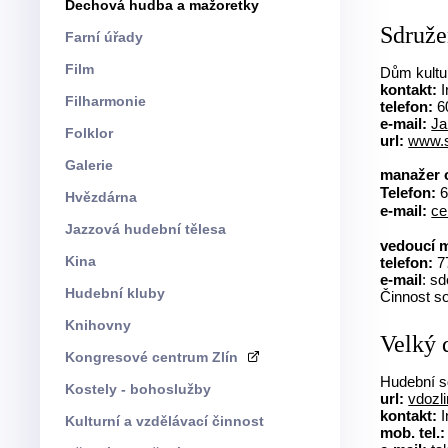
Dechová hudba a mažoretky
Sdruže
Farní úřady
Film
Dům kultur
kontakt:
I
Filharmonie
telefon:
6
e-mail:
Ja
Folklor
url:
www.
Galerie
manažer 
Telefon:
6
Hvězdárna
e-mail:
ce
Jazzová hudební tělesa
vedoucí 
Kina
telefon:
7
e-mail
: s
Hudební kluby
Činnost so
Knihovny
Velký 
Kongresové centrum Zlín
Hudební sd
Kostely - bohoslužby
url:
vdozli
kontakt:
I
Kulturní a vzdělávací činnost
mob. tel.: