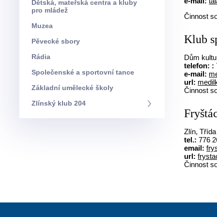
e-mail:
ta
Dětská, mateřská centra a kluby
pro mládež
Činnost so
Muzea
Klub s
Pěvecké sbory
Rádia
Dům kultu
telefon:
:
Společenské a sportovní tance
e-mail:
me
url:
medil
Základní umělecké školy
Činnost so
Zlínský klub 204
Fryštác
Zlín, Tříd
tel.:
776 2
email:
fr
url:
fryst
Činnost so