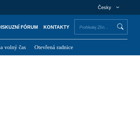
Česky
DISKUZNÍ FÓRUM
KONTAKTY
 a volný čas
Otevřená radnice
otřebuji vyřídit
Potřebuji zaplatit