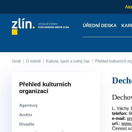
Akt
ÚŘEDNÍ DESKA
KAR
Kontakty
Úřední desk
Úvod
O městě
Kultura, sport a volný čas
Přehled kulturních o
Dec
Přehled kulturních
organizací
Decho
Agentury
L. Váchy 1
telefon:
6
Archiv
e-mail:
pr
url.:
www.
Divadla
Činnost so