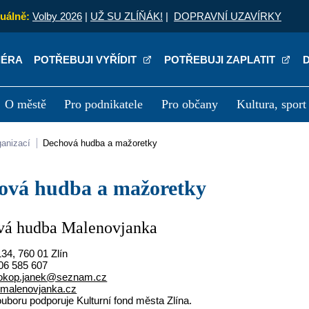
uálně:
Volby 2026
|
UŽ SU ZLÍŇÁK!
|
DOPRAVNÍ UZAVÍRKY
IÉRA
POTŘEBUJI VYŘÍDIT
POTŘEBUJI ZAPLATIT
O městě
Pro podnikatele
Pro občany
Kultura, sport
a
Kariéra
P
rganizací
Dechová hudba a mažoretky
hová hudba a mažoretky
vá hudba Malenovjanka
34, 760 01 Zlín
06 585 607
okop.janek@seznam.cz
malenovjanka.cz
uboru podporuje Kulturní fond města Zlína.