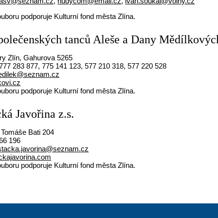
lasv@seznam.cz
,
hudycom@email.cz
,
ivan.soukal@volny.cz
uboru podporuje Kulturní fond města Zlína.
polečenských tanců Aleše a Dany Mědílkových 
ry Zlín, Gahurova 5265
777 283 877, 775 141 123, 577 210 318, 577 220 528
dilek@seznam.cz
kovi.cz
uboru podporuje Kulturní fond města Zlína.
ká Javořina z.s.
a Tomáše Bati 204
66 196
ystacka.javorina@seznam.cz
ackajavorina.com
uboru podporuje Kulturní fond města Zlína.