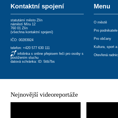
Kontaktní spojení
Menu
statutární město Zlín
O městě
náměstí Míru 12
760 01 Zlín
Pro podnikatele
(
všechna kontaktní spojení
)
Pro občany
IČO: 00283924
Kultura, sport a
telefon:
+420 577 630 111
infolinka s online přepisem řeči pro osoby s
Otevřená radni
postižením sluchu
datová schránka: ID: 5ttb7bs
Nejnovější videoreportáže