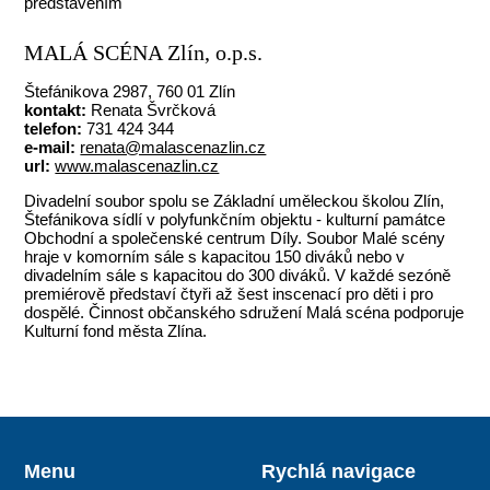
představením
MALÁ SCÉNA Zlín, o.p.s.
Štefánikova 2987, 760 01 Zlín
kontakt:
Renata Švrčková
telefon:
731 424 344
e-mail:
renata@malascenazlin.cz
url:
www.malascenazlin.cz
Divadelní soubor spolu se Základní uměleckou školou Zlín,
Štefánikova sídlí v polyfunkčním objektu - kulturní památce
Obchodní a společenské centrum Díly. Soubor Malé scény
hraje v komorním sále s kapacitou 150 diváků nebo v
divadelním sále s kapacitou do 300 diváků. V každé sezóně
premiérově představí čtyři až šest inscenací pro děti i pro
dospělé. Činnost občanského sdružení Malá scéna podporuje
Kulturní fond města Zlína.
Menu
Rychlá navigace