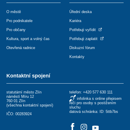
O městě
Úřední deska
Pro podnikatele
Kariéra
Pro občany
Potřebuji vyřídit
Kultura, sport a volný čas
Potřebuji zaplatit
Otevřená radnice
Diskuzní fórum
Kontakty
Kontaktní spojení
statutární město Zlín
telefon:
+420 577 630 111
náměstí Míru 12
infolinka s online přepisem
760 01 Zlín
řeči pro osoby s postižením
(
všechna kontaktní spojení
)
sluchu
datová schránka: ID: 5ttb7bs
IČO: 00283924