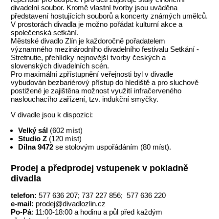
divadelní soubor. Kromě vlastní tvorby jsou uváděna
představení hostujících souborů a koncerty známých umělců.
V prostorách divadla je možno pořádat kulturní akce a
společenská setkání.
Městské divadlo Zlín je každoročně pořadatelem
významného mezinárodního divadelního festivalu Setkání -
Stretnutie, přehlídky nejnovější tvorby českých a
slovenských divadelních scén.
Pro maximální zpřístupnění veřejnosti byl v divadle
vybudován bezbariérový přístup do hlediště a pro sluchově
postižené je zajištěna možnost využití infračerveného
naslouchacího zařízení, tzv. indukční smyčky.
V divadle jsou k dispozici:
Velký sál
(602 míst)
Studio Z
(120 míst)
Dílna 9472
se stolovým uspořádáním (80 míst).
Prodej a předprodej vstupenek v pokladně
divadla
telefon:
577 636 207; 737 227 856; 577 636 220
e-mail:
prodej@divadlozlin.cz
Po-Pá
: 11:00-18:00 a hodinu a půl před každým