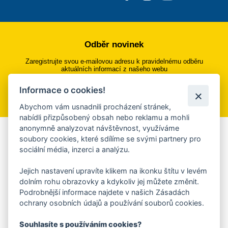
Odběr novinek
Zaregistrujte svou e-mailovou adresu k pravidelnému odběru
aktuálních informací z našeho webu
Informace o cookies!
Přihlásit se k odběru
Abychom vám usnadnili procházení stránek,
nabídli přizpůsobený obsah nebo reklamu a mohli
anonymně analyzovat návštěvnost, využíváme
Aplikace Mobilní rozhlas
soubory cookies, které sdílíme se svými partnery pro
sociální média, inzerci a analýzu.
Chcete dostávat do svého mobilu či mailu upozornění na
blížící se nebezpečí, odstávky, poruchy a výpadky energií,
Jejich nastavení upravíte klikem na ikonku štítu v levém
ankety, pozvánky na kulturní a sportovní akce?
dolním rohu obrazovky a kdykoliv jej můžete změnit.
Více informací o aplikaci
Podrobnější informace najdete v našich Zásadách
ochrany osobních údajů a používání souborů cookies.
Souhlasíte s používáním cookies?