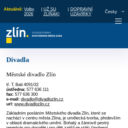
Aktuálně:
Volby
|
UŽ SU
|
DOPRAVNÍ
Česky
2026
ZLÍŇÁK!
UZAVÍRKY
Kultura, sport a volný čas
Přehled kulturních organizací
Divadla
otřebuji vyřídit
Potřebuji zaplatit
Diskuzní fór
Divadla
Městské divadlo Zlín
tř. T. Bati 4091/32
ústředna:
577 636 111
fax:
577 636 300
e-mail:
divadlo@divadlozlin.cz
url:
www.divadlozlin.cz
Základním posláním Městského divadla Zlín, které se
nachází v centru města Zlína, je umělecká tvorba, především
v oblasti dramatického umění. Bohatý a žánrově pestrý
repertoár pro dospělé i pro děti zajišťuje stálý činoherní