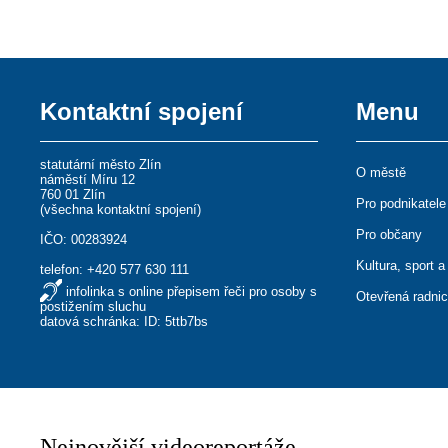
Kontaktní spojení
Menu
statutární město Zlín
O městě
náměstí Míru 12
760 01 Zlín
Pro podnikatele
(
všechna kontaktní spojení
)
Pro občany
IČO: 00283924
Kultura, sport a
telefon:
+420 577 630 111
infolinka s online přepisem řeči pro osoby s
Otevřená radni
postižením sluchu
datová schránka: ID: 5ttb7bs
Nejnovější videoreportáže