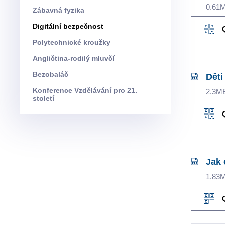
0.61
Zábavná fyzika
Digitální bezpečnost
Polytechnické kroužky
Angličtina-rodilý mluvčí
Bezobaláč
Děti
Konference Vzdělávání pro 21.
2.3M
století
Jak 
1.83