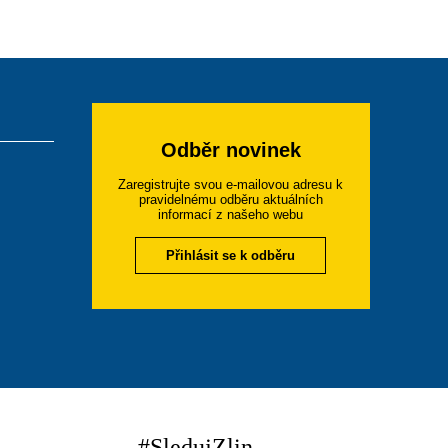
Odběr novinek
Zaregistrujte svou e-mailovou adresu k
pravidelnému odběru aktuálních
informací z našeho webu
Přihlásit se k odběru
#SledujZlin