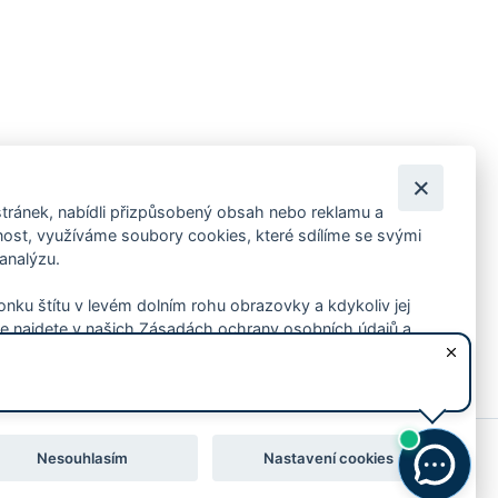
tránek, nabídli přizpůsobený obsah nebo reklamu a
 ankety, pozvánky na kulturní a sportovní akce?
st, využíváme soubory cookies, které sdílíme se svými
 analýzu.
konku štítu v levém dolním rohu obrazovky a kdykoliv jej
e najdete v našich Zásadách ochrany osobních údajů a
Nesouhlasím
Nastavení cookies