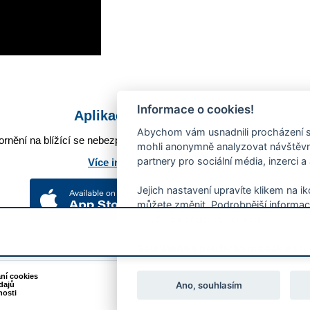
Informace o cookies!
Aplikace Mobilní rozhlas
Abychom vám usnadnili procházení s
rnění na blížící se nebezpečí, odstávky, poruchy a výpadky energií,
mohli anonymně analyzovat návštěvno
partnery pro sociální média, inzerci a
Více informací o aplikaci
Jejich nastavení upravíte klikem na i
můžete změnit. Podrobnější informac
používání souborů cookies.
Souhlasíte s používáním cookies?
ání cookies
Podněty k webovým stránkám
Ano, souhlasím
dajů
Kontakt:
webmaster@zlin.eu
nosti