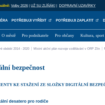
uálně:
Volby 2026
|
UŽ SU ZLÍŇÁK!
|
DOPRAVNÍ UZAVÍRKY
IÉRA
POTŘEBUJI VYŘÍDIT
POTŘEBUJI ZAPLATIT
O městě
Pro podnikatele
Pro občany
Kultura, sport
a
Kariéra
P
vé období 2014 - 2020
Místní akční plán rozvoje vzdělávání v ORP Zlín
itální bezpečnost
MENTY KE STAŽENÍ ZE SLOŽKY DIGITÁLNÍ BEZP
tální desatero pro rodiče