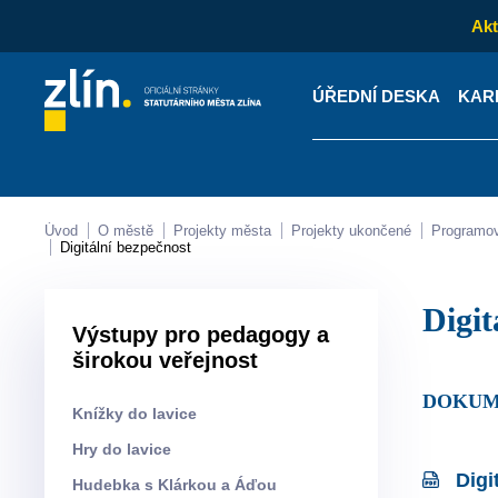
Akt
ÚŘEDNÍ DESKA
KAR
Kontakty
Úřední desk
Úvod
O městě
Projekty města
Projekty ukončené
Programo
Digitální bezpečnost
Dig
Výstupy pro pedagogy a
širokou veřejnost
DOKU
Knížky do lavice
Hry do lavice
Digi
Hudebka s Klárkou a Áďou