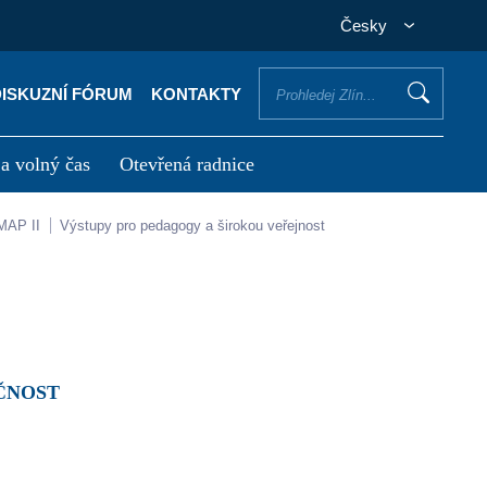
Česky
DISKUZNÍ FÓRUM
KONTAKTY
 a volný čas
Otevřená radnice
otřebuji vyřídit
Potřebuji zaplatit
MAP II
Výstupy pro pedagogy a širokou veřejnost
EČNOST