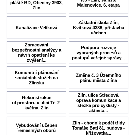
pláště BD, Obeciny 3903,
Malenovice, 6. etapa
Zlín
Základní škola Zlín,
Kanalizace Velíková
Kvítková 4338, přístavba
učeben
Zpracování
Podpora rozvoje
bezpečnostní analýzy a
vybraných procesů a
návrh opatření ke
postupů veřejné správy...
zvýšení...
Komunitní plánování
Změna č. 3 Územního
sociálních služeb na
plánu města Zlína
Zlínsku
Zlín, ulice Středová,
Rekonstrukce
oprava komunikace a
ul.prostoru v ulici Tř. 2.
stezka pro cyklisty -
května, Zlín
aktivita...
Zlín - chodník podél třídy
Vybudování učeben
Tomáše Bati 81. budova -
řemeslných oborů
křižovatka...