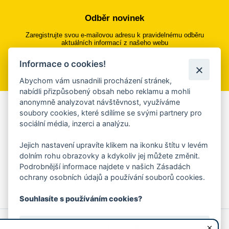
Odběr novinek
Zaregistrujte svou e-mailovou adresu k pravidelnému odběru
aktuálních informací z našeho webu
Informace o cookies!
Přihlásit se k odběru
Abychom vám usnadnili procházení stránek,
nabídli přizpůsobený obsah nebo reklamu a mohli
anonymně analyzovat návštěvnost, využíváme
Aplikace Mobilní rozhlas
soubory cookies, které sdílíme se svými partnery pro
sociální média, inzerci a analýzu.
Chcete dostávat do svého mobilu či mailu upozornění na
blížící se nebezpečí, odstávky, poruchy a výpadky energií,
Jejich nastavení upravíte klikem na ikonku štítu v levém
ankety, pozvánky na kulturní a sportovní akce?
dolním rohu obrazovky a kdykoliv jej můžete změnit.
Více informací o aplikaci
Podrobnější informace najdete v našich Zásadách
ochrany osobních údajů a používání souborů cookies.
Souhlasíte s používáním cookies?
© 2026 Magistrát města Zlína
Prohlášení o používání cookies
Ano, souhlasím
všechna práva vyhrazena
Ochrana osobních údajů