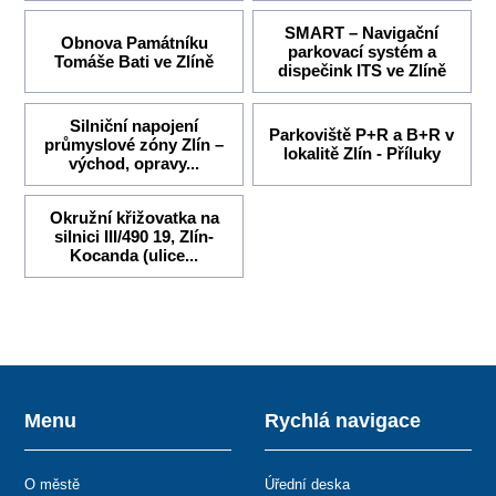
SMART – Navigační
Obnova Památníku
parkovací systém a
Tomáše Bati ve Zlíně
dispečink ITS ve Zlíně
Silniční napojení
Parkoviště P+R a B+R v
průmyslové zóny Zlín –
lokalitě Zlín - Příluky
východ, opravy...
Okružní křižovatka na
silnici III/490 19, Zlín-
Kocanda (ulice...
Menu
Rychlá navigace
O městě
Úřední deska