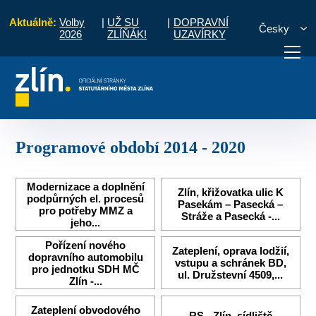
Aktuálně:
Volby
|
UŽ SU
|
DOPRAVNÍ
Česky
2026
ZLÍŇÁK!
UZAVÍRKY
Projekty města
Projekty ukončené
Programové období 2014 - 2020
otřebuji vyřídit
Potřebuji zaplatit
Diskuzní fór
Programové období 2014 - 2020
Modernizace a doplnění
Zlín, křižovatka ulic K
podpůrných el. procesů
Pasekám – Pasecká –
pro potřeby MMZ a
Stráže a Pasecká -...
jeho...
Pořízení nového
Zateplení, oprava lodžií,
dopravního automobilu
vstupu a schránek BD,
pro jednotku SDH MČ
ul. Družstevní 4509,...
Zlín -...
Zateplení obvodového
RS - Zlín, sídliště