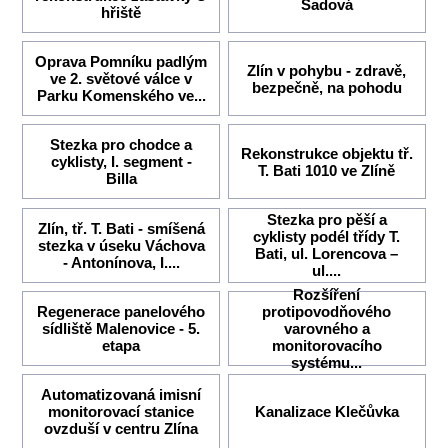
Sadová
hřiště
Oprava Pomníku padlým
Zlín v pohybu - zdravě,
ve 2. světové válce v
bezpečně, na pohodu
Parku Komenského ve...
Stezka pro chodce a
Rekonstrukce objektu tř.
cyklisty, I. segment -
T. Bati 1010 ve Zlíně
Billa
Stezka pro pěší a
Zlín, tř. T. Bati - smíšená
cyklisty podél třídy T.
stezka v úseku Váchova
Bati, ul. Lorencova –
- Antonínova, I....
ul....
Rozšíření
Regenerace panelového
protipovodňového
sídliště Malenovice - 5.
varovného a
etapa
monitorovacího
systému...
Automatizovaná imisní
monitorovací stanice
Kanalizace Klečůvka
ovzduší v centru Zlína