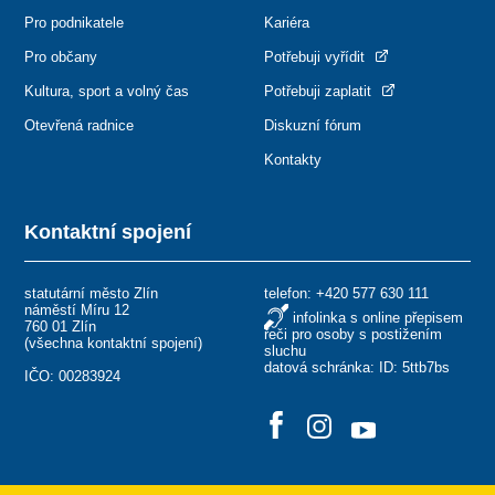
Pro podnikatele
Kariéra
Pro občany
Potřebuji vyřídit
Kultura, sport a volný čas
Potřebuji zaplatit
Otevřená radnice
Diskuzní fórum
Kontakty
Kontaktní spojení
statutární město Zlín
telefon:
+420 577 630 111
náměstí Míru 12
infolinka s online přepisem
760 01 Zlín
řeči pro osoby s postižením
(
všechna kontaktní spojení
)
sluchu
datová schránka: ID: 5ttb7bs
IČO: 00283924