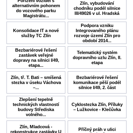
Pořízení vozidel s
Zlín, vybudování
alternativním pohonem
chodníku podél silnice
do vozového parku
III/49026 v ul. Hradská
Magistrátu...
Podpora vzniku
Konsolidace IT a nové
Integrovaného plánu
služby TC Zlín
rozvoje území Zlín pro
období 2014...
Bezbariérové řešení
Telematický systém
zastávek veřejné
dopravního uzlu Zlín, II.
dopravy na silnici I/49,
etapa
etapa...
Zlín, tř. T. Bati – smíšená
Bezbariérové řešení
stezka v úseku Váchova
komunikace pěší podél
–...
silnice I/49, 2. část
Zlepšení tepelně
technických vlastností
Cyklostezka Zlín, Příluky
budovy Střediska
– Lužkovice - Klečůvka
volného...
Zlín, Mladcová -
Příčný práh v ulici
rekonstrukce zastávky U