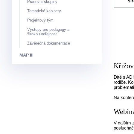
ši
Pracovní skupiny
Tematické kabinety
Projektový tým
Výstupy pro pedagogy a
širokou veřejnost
Závěrečná dokumentace
MAP III
Křižo
Dítě s AD
rodiče. Ko
problemat
Na konfere
Webiná
V dalším z
posluchači