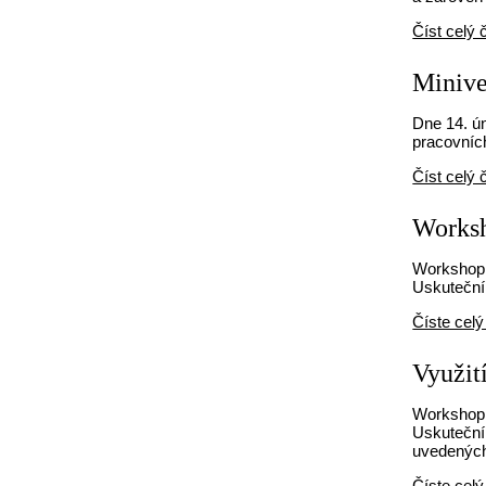
Číst celý 
Minive
Dne 14. ún
pracovních
Číst celý 
Worksh
Workshop p
Uskuteční 
Číste celý
Využit
Workshop 
Uskuteční 
uvedených
Číste celý