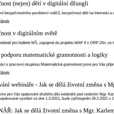
ost (nejen) dětí v digitální džungli
ení bezpečnostního povědomí rodičů, bezpečnost dětí na internetu a ot
článek
nost v digitálním světě
binář pro ředitele MŠ, zapojené do projektu MAP II v ORP Zlín, se t
 podporu matematické gramotnosti a logiky
áci s pracovní skupinou Matematická gramotnost jsme pro Vás připra
článek
ání webináře - Jak se dělá životní změna s 
 jsme pro Vás opakování druhého dílu webináře pod vedením Mgr. Kar
opakované vysílání ze dne 1.2.2021, bude zpřístupněn 26.2.2021 v č
Ř: Jak se dělá životní změna s Mgr. Karle