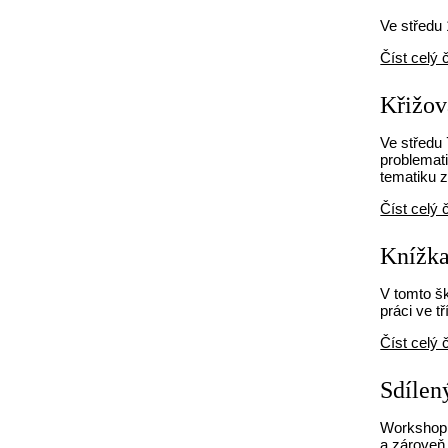
Ve středu 
Číst celý 
Křižo
Ve středu 
problemati
tematiku z
Číst celý 
Knížka
V tomto š
práci ve t
Číst celý 
Sdílen
Workshop 
a zároveň