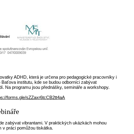
žovatky ADHD, která je určena pro pedagogické pracovníky i
 Baťova institutu, kde se budou odborníci zabývat
dí. Na programu jsou přednášky, semináře a workshopy.
ps://forms.gle/sZZaxr6tcCB2tt4aA
ebináře
bude zabývat vibrantami. V praktických ukázkách mohou
m v práci pomůžou tiskátka.