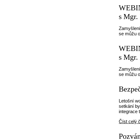
WEBIN
s Mgr.
Zamyšlení,
se můžu opř
WEBIN
s Mgr.
Zamyšlení,
se můžu opř
Bezpečn
Letošní wo
setkání by
integrace 
Číst celý 
Pozván