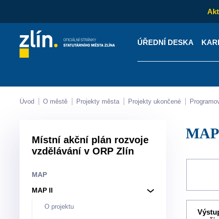
Akt
ÚŘEDNÍ DESKA
KAR
Kontakty
Úřední desk
Úvod
O městě
Projekty města
Projekty ukončené
Programo
MAP
Místní akční plán rozvoje
vzdělávání v ORP Zlín
MAP
MAP II
O projektu
Výstu