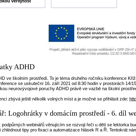
rokou veřejnost
vatky ADHD
HD ve školním prostředí. To je téma druhého ročníku konference Kři
nference se uskuteční 16. září 2021 od 8:30 hodin v prostorách 14/15
ikou neurovývojové poruchy ADHD právě ve vazbě na školní prostře
nci zbývá ještě několik volných míst a je možné se přihlásit zde:
htt
ř: Logohrátky v domácím prostředí - 6. díl w
 podpůrných webinářů věnujícím se rozvoji řeči u dětí se lektorka 
 zhlédnout tipy pro fixaci a automatizace hlásek R a Ř. Tentokrát ná