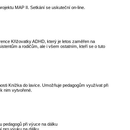
rojektu MAP II. Setkání se uskuteční on-line.
ference Křižovatky ADHD, který je letos zaměřen na
stentům a rodičům, ale i všem ostatním, kteří se o tuto
tnosti Knížka do lavice. Umožňuje pedagogům využívat při
y k nim vytvořené.
u pedagogů při výuce na dálku
í pro výuku na dálku