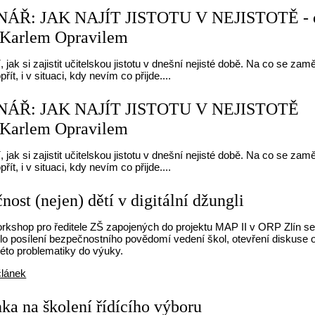
ÁŘ: JAK NAJÍT JISTOTU V NEJISTOTĚ - op
 Karlem Opravilem
 jak si zajistit učitelskou jistotu v dnešní nejisté době. Na co se zamě
ít, i v situaci, kdy nevím co přijde....
ÁŘ: JAK NAJÍT JISTOTU V NEJISTOTĚ
 Karlem Opravilem
 jak si zajistit učitelskou jistotu v dnešní nejisté době. Na co se zamě
ít, i v situaci, kdy nevím co přijde....
ost (nejen) dětí v digitální džungli
rkshop pro ředitele ZŠ zapojených do projektu MAP II v ORP Zlín se tý
lo posílení bezpečnostního povědomí vedení škol, otevření diskuse o 
této problematiky do výuky.
článek
ka na školení řídícího výboru