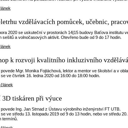
článek
letrhu vzdělávacích pomůcek, učebnic, pracov
ora 2020 se uskuteční v prostorách 14|15 budovy Baťova institutu v
 sešitů a volnočasových aktivit. Otevřeno bude od 9 do 17 hodin.
článek
op k rozvoji kvalitního inkluzivního vzdělává
ovede Mgr. Monika Fojtáchová, lektor a mentor ve školství a v oblas
se ve čtvrtek 16. ledna 2020 od 16:00 do 18:00 hodin.
 článek
í 3D tiskáren při výuce
povede Ing. Jan Strnad z Ústavu výrobního inženýrství FT UTB.
se ve středu 13. listopadu 2019 od 9 do 13 hodin, nebo ve středu 20.
 termínů.
 článek