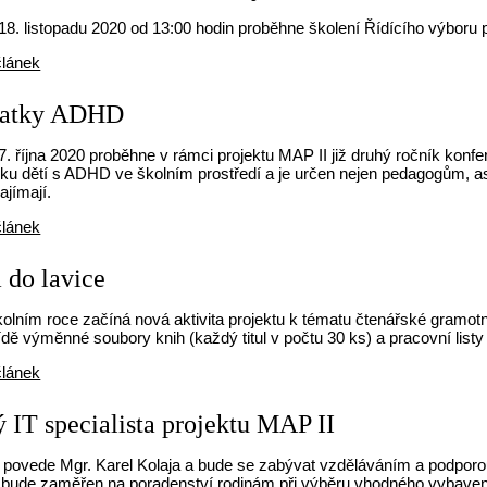
18. listopadu 2020 od 13:00 hodin proběhne školení Řídícího výboru p
článek
vatky ADHD
7. října 2020 proběhne v rámci projektu MAP II již druhý ročník kon
ku dětí s ADHD ve školním prostředí a je určen nejen pedagogům, asi
ajímají.
článek
 do lavice
kolním roce začíná nová aktivita projektu k tématu čtenářské gramo
řídě výměnné soubory knih (každý titul v počtu 30 ks) a pracovní list
článek
ý IT specialista projektu MAP II
povede Mgr. Karel Kolaja a bude se zabývat vzděláváním a podporo
 bude zaměřen na poradenství rodinám při výběru vhodného vybaven