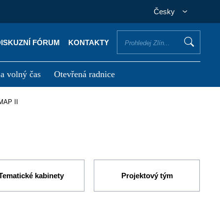
Česky
DISKUZNÍ FÓRUM
KONTAKTY
 a volný čas
Otevřená radnice
otřebuji vyřídit
Potřebuji zaplatit
MAP II
Tematické kabinety
Projektový tým