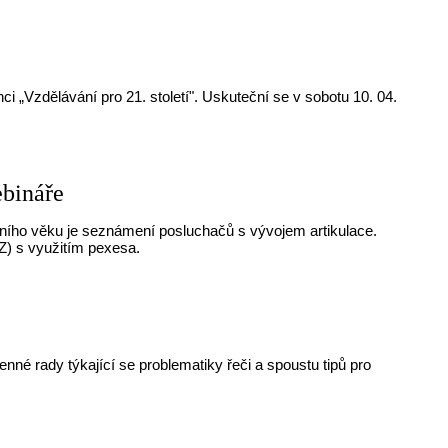
i „Vzdělávání pro 21. století". Uskuteční se v sobotu 10. 04.
ebináře
kolního věku je seznámení posluchačů s vývojem artikulace.
,Z) s využitím pexesa.
nné rady týkající se problematiky řeči a spoustu tipů pro