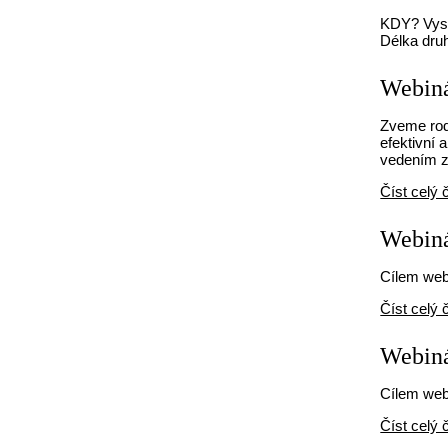
KDY? Vysí
Délka druh
Webiná
Zveme rodi
efektivní
vedením z
Číst celý 
Webiná
Cílem webi
Číst celý 
Webiná
Cílem webi
Číst celý 