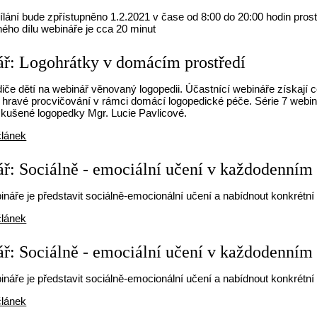
lání bude zpřístupněno 1.2.2021 v čase od 8:00 do 20:00 hodin pros
ého dílu webináře je cca 20 minut
ř: Logohrátky v domácím prostředí
če dětí na webinář věnovaný logopedii. Účastnící webináře získají ce
 a hravé procvičování v rámci domácí logopedické péče. Série 7 web
kušené logopedky Mgr. Lucie Pavlicové.
článek
ř: Sociálně - emociální učení v každodenním ž
náře je představit sociálně-emocionální učení a nabídnout konkrétní 
článek
ř: Sociálně - emociální učení v každodenním 
náře je představit sociálně-emocionální učení a nabídnout konkrétní 
článek