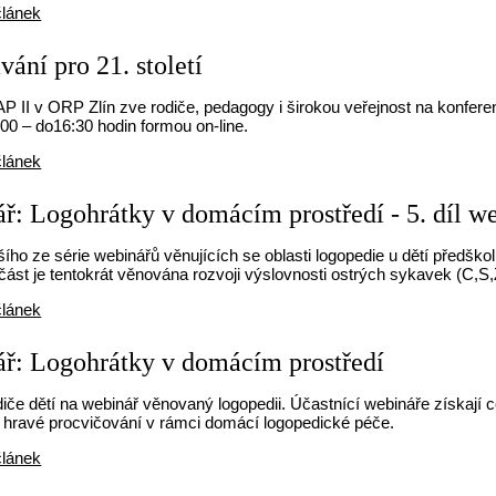
článek
ání pro 21. století
P II v ORP Zlín zve rodiče, pedagogy i širokou veřejnost na konferenc
00 – do16:30 hodin formou on-line.
článek
ř: Logohrátky v domácím prostředí - 5. díl w
šího ze série webinářů věnujících se oblasti logopedie u dětí předš
část je tentokrát věnována rozvoji výslovnosti ostrých sykavek (C,S
článek
ř: Logohrátky v domácím prostředí
če dětí na webinář věnovaný logopedii. Účastnící webináře získají ce
a hravé procvičování v rámci domácí logopedické péče.
článek