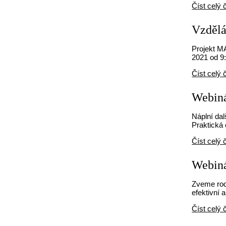
Číst celý 
Vzděláv
Projekt MA
2021 od 9:
Číst celý 
Webiná
Náplní dal
Praktická 
Číst celý 
Webiná
Zveme rodi
efektivní 
Číst celý 