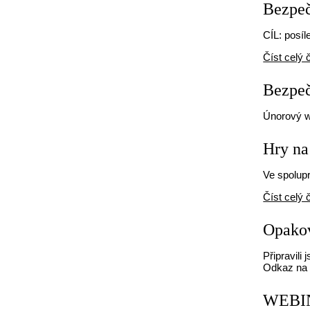
Bezpečn
CÍL: posíl
Číst celý 
Bezpeč
Únorový we
Hry na
Ve spolupr
Číst celý 
Opakov
Připravili
Odkaz na 
WEBINÁ