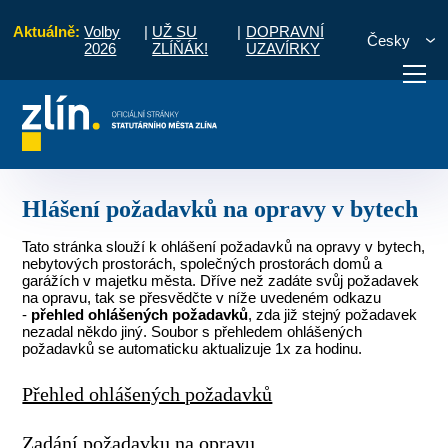
Aktuálně:
Volby
|
UŽ SU
|
DOPRAVNÍ
Česky
2026
ZLÍŇÁK!
UZAVÍRKY
tkové správy
Městské byty
Hlášení požadavků na opravy v bytech
otřebuji vyřídit
Potřebuji zaplatit
Diskuzní fór
Hlášení požadavků na opravy v bytech
Tato stránka slouží k ohlášení požadavků na opravy v bytech,
nebytových prostorách, společných prostorách domů a
garážích v majetku města. Dříve než zadáte svůj požadavek
na opravu, tak se přesvědčte v níže uvedeném odkazu
-
přehled ohlášených požadavků
, zda již stejný požadavek
nezadal někdo jiný. Soubor s přehledem ohlášených
požadavků se automaticku aktualizuje 1x za hodinu.
Přehled ohlášených požadavků
Zadání požadavku na opravu