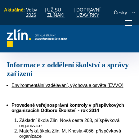
Aktuálně:
Volby
|
UŽ SU
|
DOPRAVNÍ
Česky
2026
ZLÍŇÁK!
UZAVÍRKY
tví a správy zařízení
Informace z oddělení školství a správy zařízení
otřebuji vyřídit
Potřebuji zaplatit
Diskuzní fór
Informace z oddělení školství a správy
zařízení
Environmentální vzdělávání, výchova a osvěta (EVVO)
Provedené veřejnosprávní kontroly v příspěvkových
organizacích Odboru školství - rok 2014
Základní škola Zlín, Nová cesta 268, příspěvková
organizace
Mateřská škola Zlín, M. Knesla 4056, příspěvková
organizace