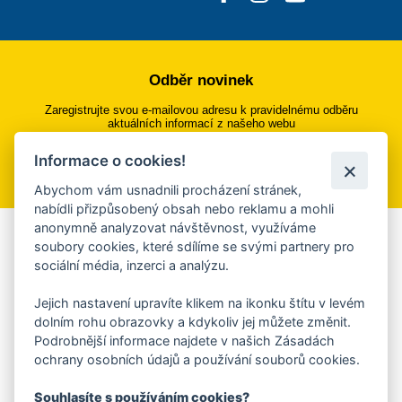
Odběr novinek
Zaregistrujte svou e-mailovou adresu k pravidelnému odběru
aktuálních informací z našeho webu
Informace o cookies!
Přihlásit se k odběru
Abychom vám usnadnili procházení stránek,
nabídli přizpůsobený obsah nebo reklamu a mohli
anonymně analyzovat návštěvnost, využíváme
Aplikace Mobilní rozhlas
soubory cookies, které sdílíme se svými partnery pro
sociální média, inzerci a analýzu.
Chcete dostávat do svého mobilu či mailu upozornění na
blížící se nebezpečí, odstávky, poruchy a výpadky energií,
Jejich nastavení upravíte klikem na ikonku štítu v levém
ankety, pozvánky na kulturní a sportovní akce?
dolním rohu obrazovky a kdykoliv jej můžete změnit.
Více informací o aplikaci
Podrobnější informace najdete v našich Zásadách
ochrany osobních údajů a používání souborů cookies.
Souhlasíte s používáním cookies?