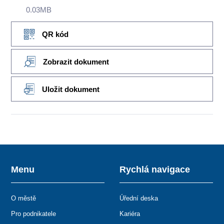
0.03MB
QR kód
Zobrazit dokument
Uložit dokument
Menu
Rychlá navigace
O městě
Úřední deska
Pro podnikatele
Kariéra