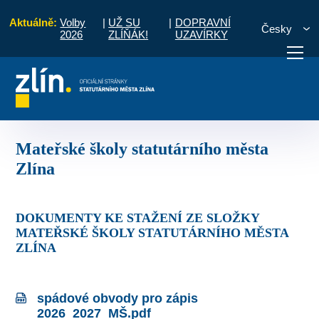
Aktuálně:
Volby
|
UŽ SU
|
DOPRAVNÍ
Česky
2026
ZLÍŇÁK!
UZAVÍRKY
ní školství a správy zařízení
Mateřské školy statutárního města Zlína
otřebuji vyřídit
Potřebuji zaplatit
Diskuzní fór
Mateřské školy statutárního města
Zlína
DOKUMENTY KE STAŽENÍ ZE SLOŽKY
MATEŘSKÉ ŠKOLY STATUTÁRNÍHO MĚSTA
ZLÍNA
spádové obvody pro zápis
2026_2027_MŠ.pdf