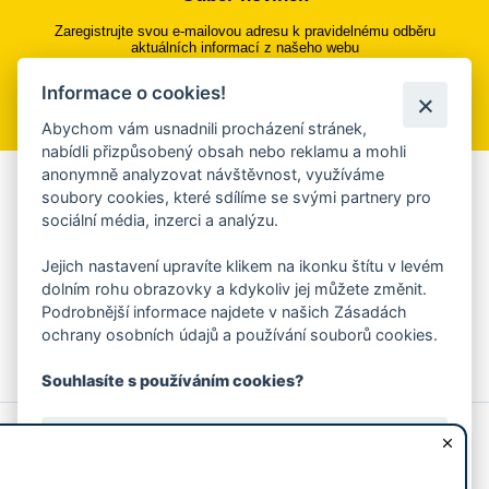
Zaregistrujte svou e-mailovou adresu k pravidelnému odběru
aktuálních informací z našeho webu
Informace o cookies!
Přihlásit se k odběru
Abychom vám usnadnili procházení stránek,
nabídli přizpůsobený obsah nebo reklamu a mohli
anonymně analyzovat návštěvnost, využíváme
Aplikace Mobilní rozhlas
soubory cookies, které sdílíme se svými partnery pro
sociální média, inzerci a analýzu.
Chcete dostávat do svého mobilu či mailu upozornění na
blížící se nebezpečí, odstávky, poruchy a výpadky energií,
Jejich nastavení upravíte klikem na ikonku štítu v levém
ankety, pozvánky na kulturní a sportovní akce?
dolním rohu obrazovky a kdykoliv jej můžete změnit.
Více informací o aplikaci
Podrobnější informace najdete v našich Zásadách
ochrany osobních údajů a používání souborů cookies.
Souhlasíte s používáním cookies?
© 2026 Magistrát města Zlína
Prohlášení o používání cookies
Ano, souhlasím
všechna práva vyhrazena
Ochrana osobních údajů
Prohlášení o přístupnosti
Podněty k webovým stránkám
Kontakt:
webmaster@zlin.eu