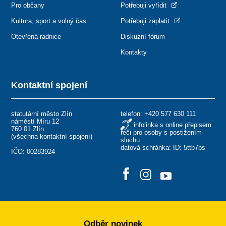
Pro občany
Potřebuji vyřídit
Kultura, sport a volný čas
Potřebuji zaplatit
Otevřená radnice
Diskuzní fórum
Kontakty
Kontaktní spojení
statutární město Zlín
telefon:
+420 577 630 111
náměstí Míru 12
infolinka s online přepisem
760 01 Zlín
řeči pro osoby s postižením
(
všechna kontaktní spojení
)
sluchu
datová schránka: ID: 5ttb7bs
IČO: 00283924
Odběr novinek