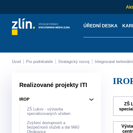
Akt
ÚŘEDNÍ DESKA
KAR
Kontakty
Úřední desk
Úvod
Pro podnikatele
Strategický rozvoj
Integrované teritoriá
IRO
Realizované projekty ITI
IROP
ZŠ L
specia
ZŠ Lukov - výstavba
specializovaných učeben
Zvýšení dostupnosti a
Výsta
bezpečnosti služeb a dat MěÚ
cent
Otrokovice