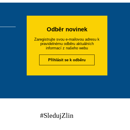
Odběr novinek
Zaregistrujte svou e-mailovou adresu k
pravidelnému odběru aktuálních
informací z našeho webu
Přihlásit se k odběru
#SledujZlin