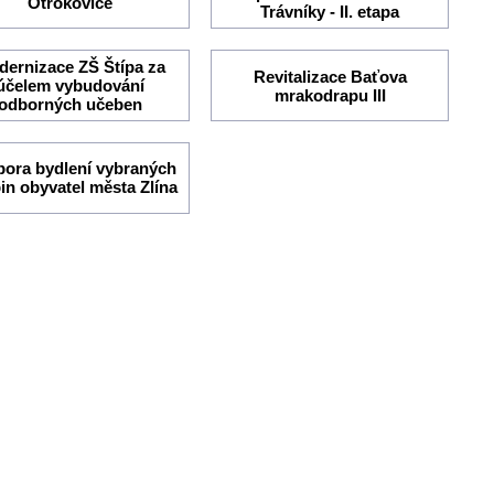
Otrokovice
Trávníky - II. etapa
ernizace ZŠ Štípa za
Revitalizace Baťova
účelem vybudování
mrakodrapu III
odborných učeben
ora bydlení vybraných
in obyvatel města Zlína