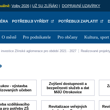
uálně:
Volby 2026
|
UŽ SU ZLÍŇÁK!
|
DOPRAVNÍ UZAVÍRKY
IÉRA
POTŘEBUJI VYŘÍDIT
POTŘEBUJI ZAPLATIT
O městě
Pro podnikatele
Pro občany
Kultura, sport
a
Kariéra
P
lní investice Zlínské aglomerace pro období 2021 - 2027
Realizované projekt
P
Zvýšení dostupnosti a
ukov - výstavba
Z
bezpečnosti služeb a dat
lizovaných učeben
MěÚ Otrokovice
vba vzdělávacího
Revitalizace veřejných
Revi
ra pro potřeby ZŠ