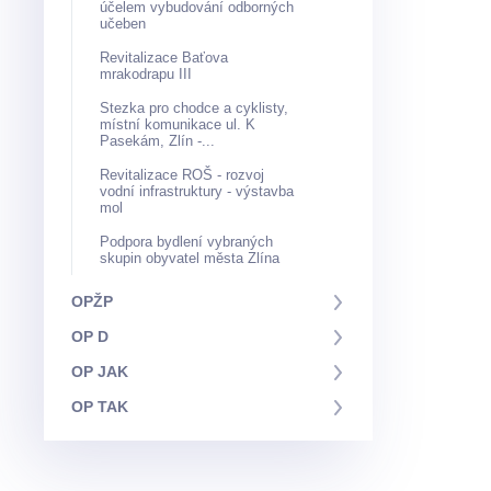
účelem vybudování odborných
učeben
Revitalizace Baťova
mrakodrapu III
Stezka pro chodce a cyklisty,
místní komunikace ul. K
Pasekám, Zlín -...
Revitalizace ROŠ - rozvoj
vodní infrastruktury - výstavba
mol
Podpora bydlení vybraných
skupin obyvatel města Zlína
OPŽP
OP D
OP JAK
OP TAK