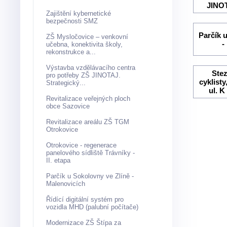
JINOT
Zajištění kybernetické
bezpečnosti SMZ
Parčík 
ZŠ Mysločovice – venkovní
-
učebna, konektivita školy,
rekonstrukce a...
Výstavba vzdělávacího centra
Stez
pro potřeby ZŠ JINOTAJ.
cyklist
Strategický...
ul. K
Revitalizace veřejných ploch
obce Sazovice
Revitalizace areálu ZŠ TGM
Otrokovice
Otrokovice - regenerace
panelového sídliště Trávníky -
II. etapa
Parčík u Sokolovny ve Zlíně -
Malenovicích
Řídící digitální systém pro
vozidla MHD (palubní počítače)
Modernizace ZŠ Štípa za