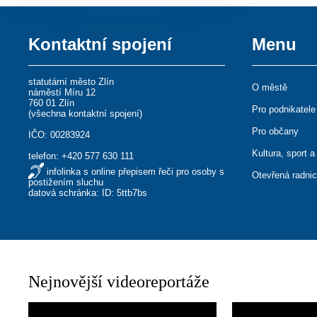
Kontaktní spojení
Menu
statutární město Zlín
O městě
náměstí Míru 12
760 01 Zlín
Pro podnikatele
(
všechna kontaktní spojení
)
Pro občany
IČO: 00283924
Kultura, sport a
telefon:
+420 577 630 111
infolinka s online přepisem řeči pro osoby s
Otevřená radni
postižením sluchu
datová schránka: ID: 5ttb7bs
Nejnovější videoreportáže