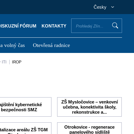
Česky
DISKUZNÍ FÓRUM
KONTAKTY
 a volný čas
Otevřená radnice
otřebuji vyřídit
Potřebuji zaplatit
y ITI
IROP
ZŠ Mysločovice – venkovní
ajištění kybernetické
učebna, konektivita školy,
bezpečnosti SMZ
rekonstrukce a...
Otrokovice - regenerace
talizace areálu ZŠ TGM
panelového sídliště