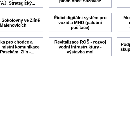
ploch obce Sazovice
AJ. Strategický...
Řídící digitální systém pro
Mod
u Sokolovny ve Zlíně
vozidla MHD (palubní
 Malenovicích
počítače)
ka pro chodce a
Revitalizace ROŠ - rozvoj
Podp
y, místní komunikace
vodní infrastruktury -
skup
 Pasekám, Zlín -...
výstavba mol