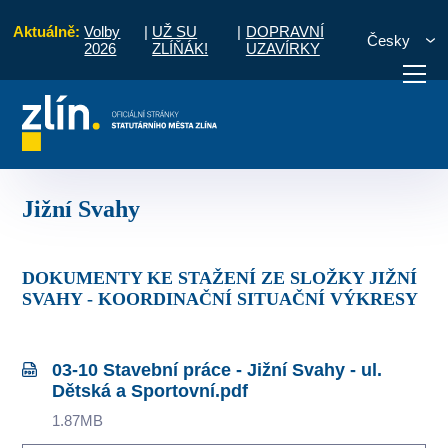
Aktuálně:
Volby
|
UŽ SU
|
DOPRAVNÍ
Česky
2026
ZLÍŇÁK!
UZAVÍRKY
Dopravní omezení realizovaných akcí v letošním roce
Jižní Svahy
otřebuji vyřídit
Potřebuji zaplatit
Diskuzní fór
Jižní Svahy
DOKUMENTY KE STAŽENÍ ZE SLOŽKY JIŽNÍ
SVAHY - KOORDINAČNÍ SITUAČNÍ VÝKRESY
03-10 Stavební práce - Jižní Svahy - ul.
Dětská a Sportovní.pdf
1.87MB