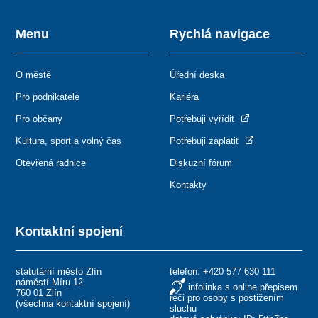
Menu
Rychlá navigace
O městě
Úřední deska
Pro podnikatele
Kariéra
Pro občany
Potřebuji vyřídit
Kultura, sport a volný čas
Potřebuji zaplatit
Otevřená radnice
Diskuzní fórum
Kontakty
Kontaktní spojení
statutární město Zlín
telefon:
+420 577 630 111
náměstí Míru 12
infolinka s online přepisem
760 01 Zlín
řeči pro osoby s postižením
(
všechna kontaktní spojení
)
sluchu