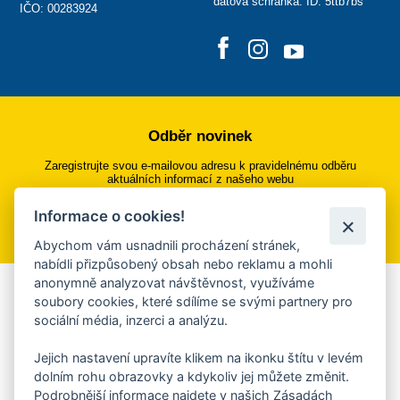
datová schránka: ID: 5ttb7bs
IČO: 00283924
Odběr novinek
Zaregistrujte svou e-mailovou adresu k pravidelnému odběru
aktuálních informací z našeho webu
Informace o cookies!
Přihlásit se k odběru
Abychom vám usnadnili procházení stránek,
nabídli přizpůsobený obsah nebo reklamu a mohli
anonymně analyzovat návštěvnost, využíváme
Aplikace Mobilní rozhlas
soubory cookies, které sdílíme se svými partnery pro
sociální média, inzerci a analýzu.
Chcete dostávat do svého mobilu či mailu upozornění na
blížící se nebezpečí, odstávky, poruchy a výpadky energií,
Jejich nastavení upravíte klikem na ikonku štítu v levém
ankety, pozvánky na kulturní a sportovní akce?
dolním rohu obrazovky a kdykoliv jej můžete změnit.
Více informací o aplikaci
Podrobnější informace najdete v našich Zásadách