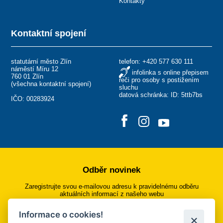
Kontakty
Kontaktní spojení
statutární město Zlín
telefon:
+420 577 630 111
náměstí Míru 12
infolinka s online přepisem
760 01 Zlín
řeči pro osoby s postižením
(
všechna kontaktní spojení
)
sluchu
datová schránka: ID: 5ttb7bs
IČO: 00283924
Odběr novinek
Zaregistrujte svou e-mailovou adresu k pravidelnému odběru
aktuálních informací z našeho webu
Informace o cookies!
Přihlásit se k odběru