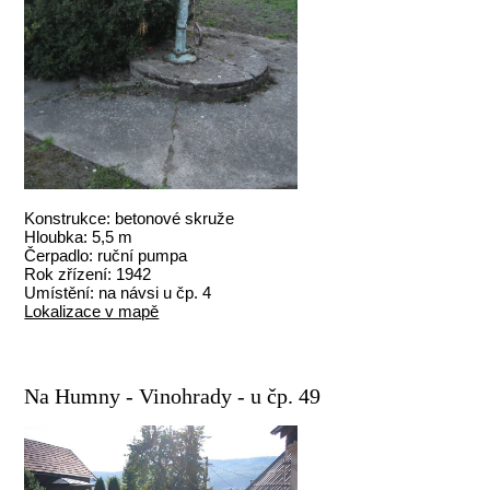
Konstrukce: betonové skruže
Hloubka: 5,5 m
Čerpadlo: ruční pumpa
Rok zřízení: 1942
Umístění: na návsi u čp. 4
Lokalizace v mapě
Na Humny - Vinohrady - u čp. 49