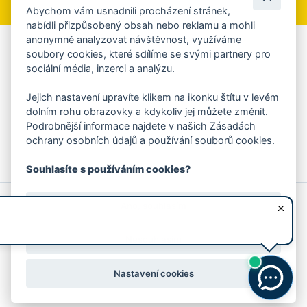
Abychom vám usnadnili procházení stránek,
nabídli přizpůsobený obsah nebo reklamu a mohli
anonymně analyzovat návštěvnost, využíváme
Aplikace Mobilní rozhlas
soubory cookies, které sdílíme se svými partnery pro
sociální média, inzerci a analýzu.
Chcete dostávat do svého mobilu či mailu upozornění na
blížící se nebezpečí, odstávky, poruchy a výpadky energií,
Jejich nastavení upravíte klikem na ikonku štítu v levém
ankety, pozvánky na kulturní a sportovní akce?
dolním rohu obrazovky a kdykoliv jej můžete změnit.
Více informací o aplikaci
Podrobnější informace najdete v našich Zásadách
ochrany osobních údajů a používání souborů cookies.
Souhlasíte s používáním cookies?
© 2026 Magistrát města Zlína
Prohlášení o používání cookies
Ano, souhlasím
všechna práva vyhrazena
Ochrana osobních údajů
Prohlášení o přístupnosti
Podněty k webovým stránkám
Kontakt:
webmaster@zlin.eu
Nesouhlasím
Nastavení cookies