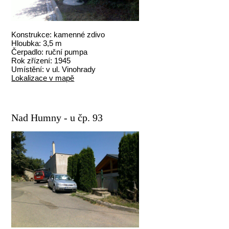
Konstrukce: kamenné zdivo
Hloubka: 3,5 m
Čerpadlo: ruční pumpa
Rok zřízení: 1945
Umístění: v ul. Vinohrady
Lokalizace v mapě
Nad Humny - u čp. 93