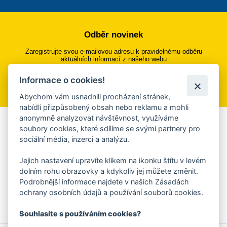
Odběr novinek
Zaregistrujte svou e-mailovou adresu k pravidelnému odběru
aktuálních informací z našeho webu
Informace o cookies!
Přihlásit se k odběru
Abychom vám usnadnili procházení stránek,
nabídli přizpůsobený obsah nebo reklamu a mohli
anonymně analyzovat návštěvnost, využíváme
Aplikace Mobilní rozhlas
soubory cookies, které sdílíme se svými partnery pro
sociální média, inzerci a analýzu.
Chcete dostávat do svého mobilu či mailu upozornění na
blížící se nebezpečí, odstávky, poruchy a výpadky energií,
Jejich nastavení upravíte klikem na ikonku štítu v levém
ankety, pozvánky na kulturní a sportovní akce?
dolním rohu obrazovky a kdykoliv jej můžete změnit.
Více informací o aplikaci
Podrobnější informace najdete v našich Zásadách
ochrany osobních údajů a používání souborů cookies.
Souhlasíte s používáním cookies?