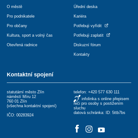
O městě
Úřední deska
Pro podnikatele
Kariéra
Pro občany
Potřebuji vyřídit
Kultura, sport a volný čas
Potřebuji zaplatit
Otevřená radnice
Diskuzní fórum
Kontakty
Kontaktní spojení
statutární město Zlín
telefon:
+420 577 630 111
náměstí Míru 12
infolinka s online přepisem
760 01 Zlín
řeči pro osoby s postižením
(
všechna kontaktní spojení
)
sluchu
datová schránka: ID: 5ttb7bs
IČO: 00283924