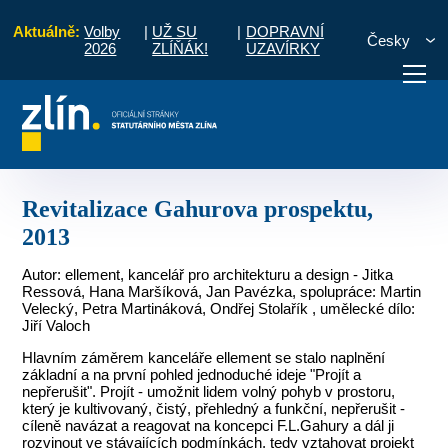
Aktuálně:
Volby
|
UŽ SU
|
DOPRAVNÍ
Česky
2026
ZLÍŇÁK!
UZAVÍRKY
nženýrské a ekologické stavby
Revitalizace Gahurova prospektu, 2013
otřebuji vyřídit
Potřebuji zaplatit
Diskuzní fór
Revitalizace Gahurova prospektu,
2013
Autor: ellement, kancelář pro architekturu a design - Jitka
Ressová, Hana Maršíková, Jan Pavézka, spolupráce: Martin
Velecký, Petra Martináková, Ondřej Stolařík , umělecké dílo:
Jiří Valoch
Hlavním záměrem kanceláře ellement se stalo naplnění
základní a na první pohled jednoduché ideje "Projít a
nepřerušit". Projít - umožnit lidem volný pohyb v prostoru,
který je kultivovaný, čistý, přehledný a funkční, nepřerušit -
cíleně navázat a reagovat na koncepci F.L.Gahury a dál ji
rozvinout ve stávajících podmínkách, tedy vztahovat projekt