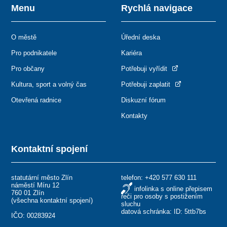
Menu
Rychlá navigace
O městě
Úřední deska
Pro podnikatele
Kariéra
Pro občany
Potřebuji vyřídit
Kultura, sport a volný čas
Potřebuji zaplatit
Otevřená radnice
Diskuzní fórum
Kontakty
Kontaktní spojení
statutární město Zlín
telefon:
+420 577 630 111
náměstí Míru 12
infolinka s online přepisem
760 01 Zlín
řeči pro osoby s postižením
(
všechna kontaktní spojení
)
sluchu
datová schránka: ID: 5ttb7bs
IČO: 00283924