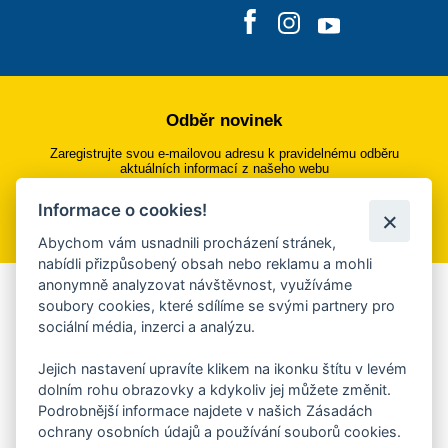
Odběr novinek
Zaregistrujte svou e-mailovou adresu k pravidelnému odběru
aktuálních informací z našeho webu
Informace o cookies!
Přihlásit se k odběru
Abychom vám usnadnili procházení stránek,
nabídli přizpůsobený obsah nebo reklamu a mohli
anonymně analyzovat návštěvnost, využíváme
Aplikace Mobilní rozhlas
soubory cookies, které sdílíme se svými partnery pro
sociální média, inzerci a analýzu.
Chcete dostávat do svého mobilu či mailu upozornění na
blížící se nebezpečí, odstávky, poruchy a výpadky energií,
Jejich nastavení upravíte klikem na ikonku štítu v levém
ankety, pozvánky na kulturní a sportovní akce?
dolním rohu obrazovky a kdykoliv jej můžete změnit.
Více informací o aplikaci
Podrobnější informace najdete v našich Zásadách
ochrany osobních údajů a používání souborů cookies.