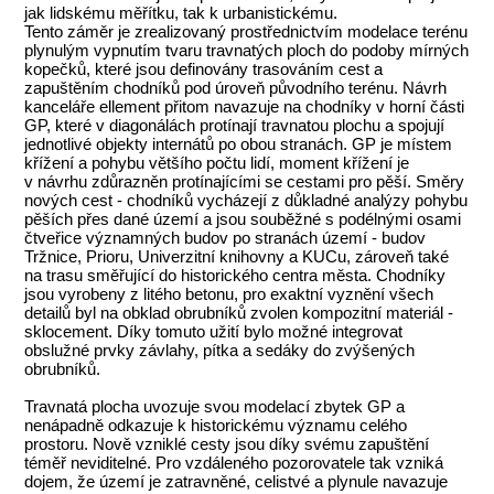
jak lidskému měřítku, tak k urbanistickému.
Tento záměr je zrealizovaný prostřednictvím modelace terénu
plynulým vypnutím tvaru travnatých ploch do podoby mírných
kopečků, které jsou definovány trasováním cest a
zapuštěním chodníků pod úroveň původního terénu. Návrh
kanceláře ellement přitom navazuje na chodníky v horní části
GP, které v diagonálách protínají travnatou plochu a spojují
jednotlivé objekty internátů po obou stranách. GP je místem
křížení a pohybu většího počtu lidí, moment křížení je
v návrhu zdůrazněn protínajícími se cestami pro pěší. Směry
nových cest - chodníků vycházejí z důkladné analýzy pohybu
pěších přes dané území a jsou souběžné s podélnými osami
čtveřice významných budov po stranách území - budov
Tržnice, Prioru, Univerzitní knihovny a KUCu, zároveň také
na trasu směřující do historického centra města. Chodníky
jsou vyrobeny z litého betonu, pro exaktní vyznění všech
detailů byl na obklad obrubníků zvolen kompozitní materiál -
sklocement. Díky tomuto užití bylo možné integrovat
obslužné prvky závlahy, pítka a sedáky do zvýšených
obrubníků.
Travnatá plocha uvozuje svou modelací zbytek GP a
nenápadně odkazuje k historickému významu celého
prostoru. Nově vzniklé cesty jsou díky svému zapuštění
téměř neviditelné. Pro vzdáleného pozorovatele tak vzniká
dojem, že území je zatravněné, celistvé a plynule navazuje