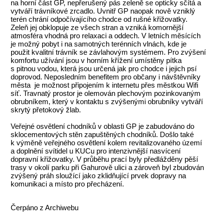
na horní část GP, nepřerušený pás zeleně se opticky sčítá a
vytváří trávníkové zrcadlo. Uvnitř GP naopak nově vzniklý
terén chrání odpočívajícího chodce od rušné křižovatky.
Zeleň jej obklopuje ze všech stran a vzniká komornější
atmosféra vhodná pro relaxaci a oddech. V letních měsících
je možný pobyt i na samotných terénních vlnách, kde je
použit kvalitní trávník se závlahovým systémem. Pro zvýšení
komfortu užívání jsou v horním křížení umístěny pítka
s pitnou vodou, která jsou určená jak pro chodce i jejich psí
doprovod. Neposledním benefitem pro občany i návštěvníky
města je možnost připojením k internetu přes městkou Wifi
síť. Travnatý prostor je olemován plechovým pozinkovaným
obrubníkem, který v kontaktu s zvýšenými obrubníky vytváří
skrytý přetokový žlab.
Veřejné osvětlení chodníků v oblasti GP je zabudováno do
sklocementových stěn zapuštěných chodníků. Došlo také
k výměně veřejného osvětlení kolem revitalizovaného území
a doplnění svítidel u KUCu pro intenzivnější nasvícení
dopravní křižovatky. V průběhu prací byly předlážděny pěší
trasy v okolí parku při Gahurově ulici a zároveň byl zbudován
zvýšený práh sloužící jako zklidňující prvek dopravy na
komunikaci a místo pro přecházení.
Čerpáno z Archiwebu