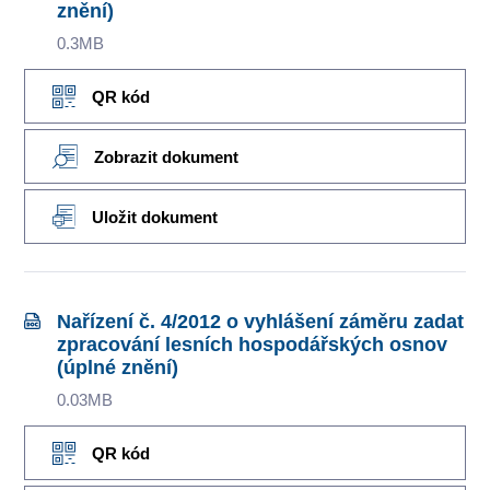
znění)
0.3MB
QR kód
Zobrazit dokument
Uložit dokument
Nařízení č. 4/2012 o vyhlášení záměru zadat
zpracování lesních hospodářských osnov
(úplné znění)
0.03MB
QR kód