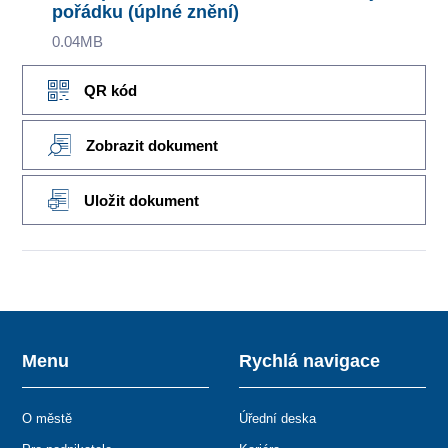
pořádku (úplné znění)
0.04MB
QR kód
Zobrazit dokument
Uložit dokument
Menu
Rychlá navigace
O městě
Úřední deska