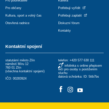
Pro podnikatele
Kariéra
Pro občany
Potřebuji vyřídit
Kultura, sport a volný čas
Potřebuji zaplatit
Otevřená radnice
Diskuzní fórum
Kontakty
Kontaktní spojení
statutární město Zlín
telefon:
+420 577 630 111
náměstí Míru 12
infolinka s online přepisem
760 01 Zlín
řeči pro osoby s postižením
(
všechna kontaktní spojení
)
sluchu
datová schránka: ID: 5ttb7bs
IČO: 00283924