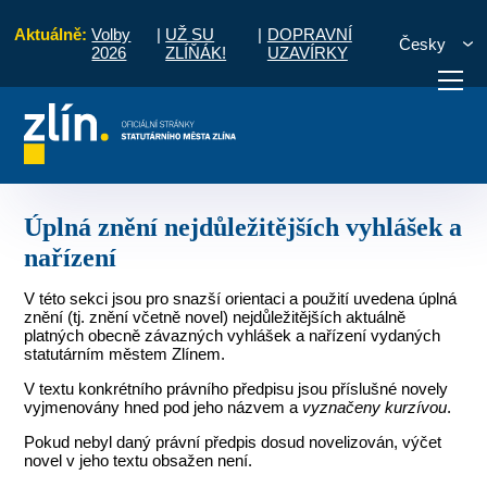
Aktuálně:
Volby
|
UŽ SU
|
DOPRAVNÍ
Česky
2026
ZLÍŇÁK!
UZAVÍRKY
vyhlášky a nařízení
Úplná znění nejdůležitějších vyhlášek a nařízení
otřebuji vyřídit
Potřebuji zaplatit
Diskuzní fór
Úplná znění nejdůležitějších vyhlášek a
nařízení
V této sekci jsou pro snazší orientaci a použití uvedena úplná
znění (tj. znění včetně novel) nejdůležitějších aktuálně
platných obecně závazných vyhlášek a nařízení vydaných
statutárním městem Zlínem.
V textu konkrétního právního předpisu jsou příslušné novely
vyjmenovány hned pod jeho názvem a
vyznačeny kurzívou
.
Pokud nebyl daný právní předpis dosud novelizován, výčet
novel v jeho textu obsažen není.