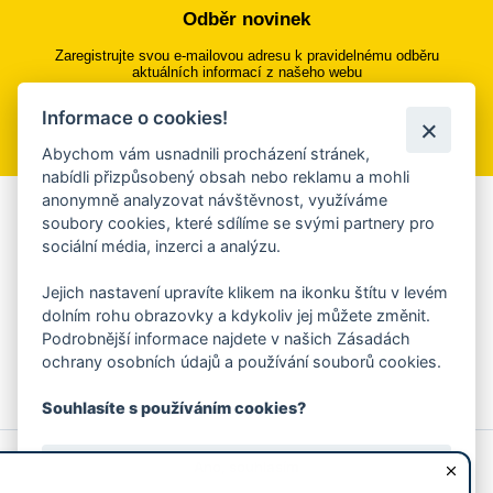
Odběr novinek
Zaregistrujte svou e-mailovou adresu k pravidelnému odběru
aktuálních informací z našeho webu
Informace o cookies!
Přihlásit se k odběru
Abychom vám usnadnili procházení stránek,
nabídli přizpůsobený obsah nebo reklamu a mohli
anonymně analyzovat návštěvnost, využíváme
Aplikace Mobilní rozhlas
soubory cookies, které sdílíme se svými partnery pro
sociální média, inzerci a analýzu.
Chcete dostávat do svého mobilu či mailu upozornění na
blížící se nebezpečí, odstávky, poruchy a výpadky energií,
Jejich nastavení upravíte klikem na ikonku štítu v levém
ankety, pozvánky na kulturní a sportovní akce?
dolním rohu obrazovky a kdykoliv jej můžete změnit.
Více informací o aplikaci
Podrobnější informace najdete v našich Zásadách
ochrany osobních údajů a používání souborů cookies.
Souhlasíte s používáním cookies?
© 2026 Magistrát města Zlína
Prohlášení o používání cookies
Ano, souhlasím
všechna práva vyhrazena
Ochrana osobních údajů
Prohlášení o přístupnosti